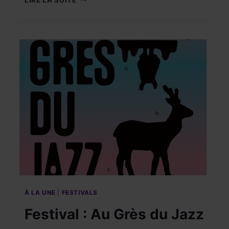
!
LA
GRANDE
HISTOIRE
DU
CINÉMA
JUSQU’AU
30
AOÛT
2026.
À LA UNE
|
FESTIVALS
Festival : Au Grès du Jazz