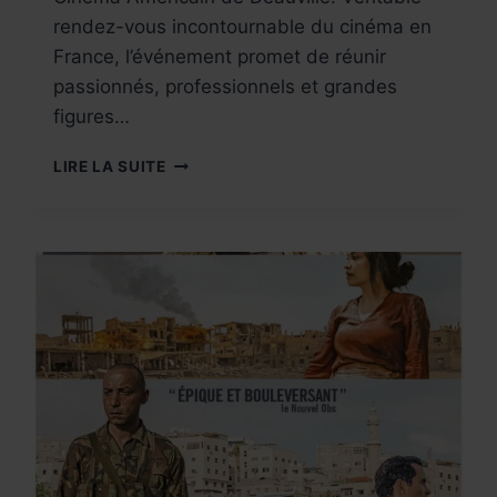
rendez-vous incontournable du cinéma en
France, l’événement promet de réunir
passionnés, professionnels et grandes
figures…
FESTIVAL
LIRE LA SUITE
DU
CINÉMA
AMÉRICAIN
DE
DEAUVILLE
2026
:
52ᵉ
ÉDITION
QUI
CÉLÈBRE
LE
RÊVE
AMÉRICAIN