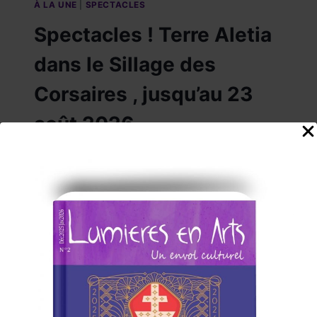
À LA UNE
|
SPECTACLES
Spectacles ! Terre Aletia
dans le Sillage des
Corsaires , jusqu’au 23
août 2026
Par
C.KG
1 août 2026
SPECTACLES
LIRE LA SUITE
!
TERRE
ALETIA
DANS
LE
SILLAGE
DES
CORSAIRES
,