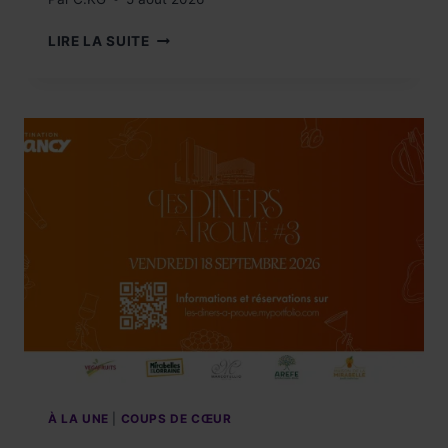
COUP
LIRE LA SUITE
DE
CŒUR
!
CONFISERIE
DES
HAUTES
VOSGES
À LA UNE
|
COUPS DE CŒUR