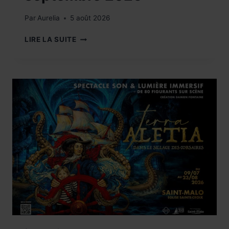
Par
Aurelia
5 août 2026
FESTIVAL
LIRE LA SUITE
!27E
ÉDITION
OFF
COURTS,
DU
05
AU
11
SEPTEMBRE
2026