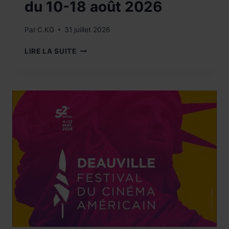
du 10-18 août 2026
Par
C.KG
31 juillet 2026
FESTIVAL
LIRE LA SUITE
:
AU
GRÈS
DU
JAZZ
DU
10-
18
AOÛT
2026