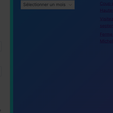
ARCHIVES
Coup d
Haute
Visite
septe
Ferme 
Michel
s