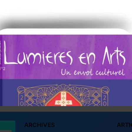
s
E
ARCHIVES
ARTI