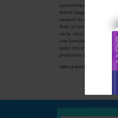
sympathique. Pour un
thème suggéré : Arts et
saveurs du monde à Paris.
Avec un programme à la
carte, nous vous proposons
une formule de 1 à 4 jours
selon vos envies. Nous vou
proposons une…
DÉAMBULATION
LIRE LA SUITE
EN
ARTS
EXCEPTIONNELL
!