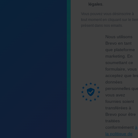
légales.
Vous pouvez vous désinscrire à
tout moment en cliquant sur le lie
présent dans nos emails.
Nous utilisons
Brevo en tant
que plateforme
marketing. En
soumettant ce
formulaire, vous
acceptez que le
données
personnelles qu
vous avez
fournies soient
transférées à
Brevo pour être
traitées
conformément
à
la politique de