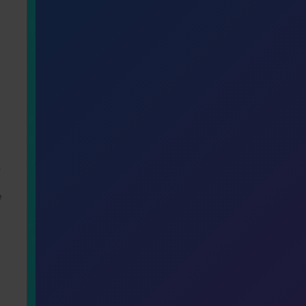
Réservez !
n
s
e