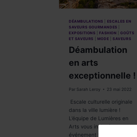
DÉAMBULATIONS
|
ESCALES EN
SAVEURS GOURMANDES
|
EXPOSITIONS
|
FASHION
|
GOÛTS
ET SAVEURS
|
MODE
|
SAVEURS
Déambulation
en arts
exceptionnelle !
Par
Sarah Leroy
23 mai 2022
Escale culturelle originale
dans la ville lumière !
L’équipe de Lumières en
Arts vous invite à un
événement très