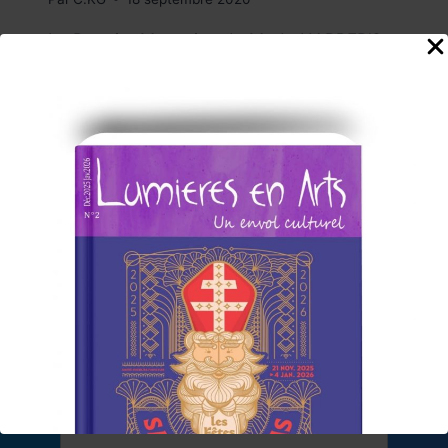
Le Premier Magazine de Mode HARPER’S
BAZAAR, débarque au Musée des Arts
Décoratifs jusqu’au 03 Janvier 2021, Rue
de Rivoli, Paris 75001. Présentée dans
une galerie nouvellement rénovée,
l’exposition raconte 150 ans de mode sur
les créations de prêt à porter, les clichés
des grands photographes de mode et les
articles du magazine. A…
HARPER’S
LIRE LA SUITE
BAZAAR,
AU
MUSÉE
DES
ARTS
DÉCORATIFS.