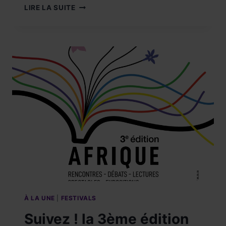
LITTÉRATURE
LIRE LA SUITE
!
VISITEZ
LIVRES
D’AILLEURS,
4ÈME
ÉDITION
LE
28-
29-
30
MARS
2025
À
NANCY.
À LA UNE
|
FESTIVALS
Suivez ! la 3ème édition