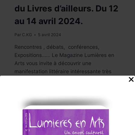
du Livres d’ailleurs. Du 12
au 14 avril 2024.
Par
C.KG
5 avril 2024
Rencontres , débats, conférences,
Expositions…… Le Magazine Lumières en
Arts vous invite à découvrir une
manifestation littéraire intéressante très
attendue en cœur de ville à Nancy , en
Région Grand-Est : LIVRES D’AILLEURS !
Cette manifestation Culturelle rayonne
d’ores et déjà comme un festival littéraire
majeur en France ! Une thématique
biennale lui permet d’offrir…
SUIVEZ
LIRE LA SUITE