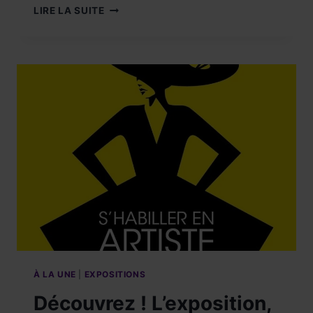
MODE
LIRE LA SUITE
:
À
LA
DÉCOUVERTE
DE
LA
CRÉATION
JOAILLERIE
LOUCINE
PARIS.
LE
12
JUIN
2025.
À LA UNE
|
EXPOSITIONS
Découvrez ! L’exposition,