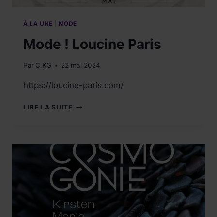
À
L’HÔTEL
LUMEN.
À LA UNE
|
MODE
Mode ! Loucine Paris
Par
C.KG
22 mai 2024
https://loucine-paris.com/
MODE
LIRE LA SUITE
!
LOUCINE
PARIS