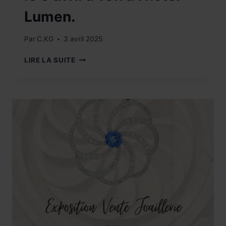
Lumen.
Par
C.KG
3 avril 2025
MODE
LIRE LA SUITE
!
LOUCINE
PARIS,
DÉCOUVREZ
LA
NOUVELLE
COLLECTION
ÉCLAT
DE
RÊVE,
LE
3
AVRIL
À
18H