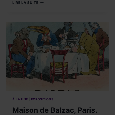
VISITEZ
LIRE LA SUITE
L’EXPOSITION
!
LES
FLEURS
DE
YVES
SAINT
LAURENT,
DU
02
MARS
2024
AU
05
JANVIER
2025.
À LA UNE
|
EXPOSITIONS
Maison de Balzac, Paris.