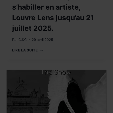
s’habiller en artiste,
Louvre Lens jusqu’au 21
juillet 2025.
Par
C.KG
29 avril 2025
DÉCOUVREZ
LIRE LA SUITE
!
L’EXPOSITION,
S’HABILLER
EN
ARTISTE,
LOUVRE
LENS
JUSQU’AU
21
JUILLET
2025.