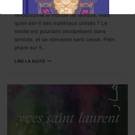
les expositions sur les grands noms qui ont
révolutionné le monde de lamode. Mais
qu’en est-il des matériaux utilisés ? Le
textile est pourtant omniprésent dans
lamode, et se réinvente sans cesse. Plein
phare sur 5…
SUIVEZ
LIRE LA SUITE
!
L’AGENDA
Réservez !
2024,
DES
EXPOSITIONS
SUR
LE
TEXTILE
EN
FRANCE.