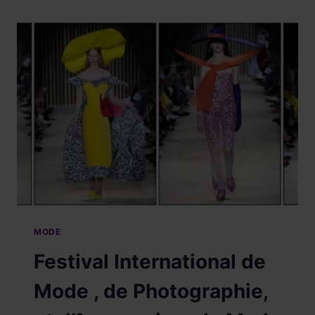
PARIS.
LA
FANTAISIE
MORDANTE.
DU
26
SEPTEMBRE
2019
–
13
JANVIER
2020.
MODE
Festival International de
Mode , de Photographie,