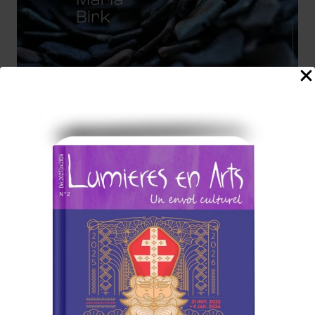
À LA UNE
|
MODE
Suivez ! l’agenda 2024,
des expositions sur le
textile en France.
Par
C.KG
29 avril 2024
Cinq expositions sur le textile à découvrir
en FranceFashion-week, grands créateurs,
haute couture,… Entre photographie,
peinture, mannequins,on ne compte plus