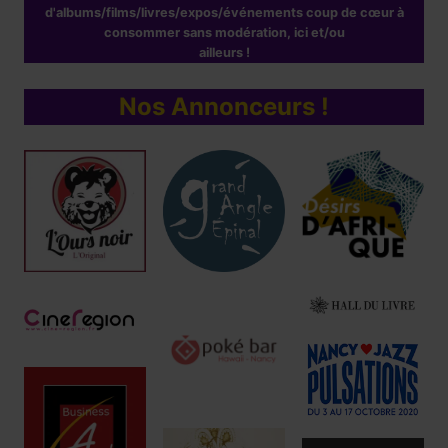
d'albums/films/livres/expos/événements coup de cœur à
consommer sans modération, ici et/ou
ailleurs !
Nos Annonceurs !