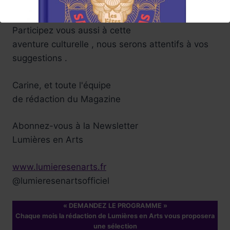
ces voyages en arts !
Tels sont nos souhaits enthousiastes ....
Participez vous aussi à cette
aventure culturelle , nous serons attentifs à vos
suggestions .
Carine, et toute l'équipe
de rédaction du Magazine
Abonnez-vous à la Newsletter
Réservez !
Lumières en Arts
www.lumieresenarts.fr
@lumieresenartsofficiel
« DEMANDEZ LE PROGRAMME »
Chaque mois la rédaction de Lumières en Arts vous proposera
une sélection