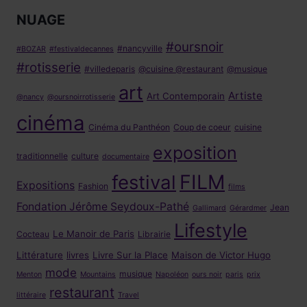
NUAGE
#oursnoir
#nancyville
#BOZAR
#festivaldecannes
#rotisserie
#villedeparis
@cuisine @restaurant
@musique
art
Artiste
Art Contemporain
@nancy
@oursnoirrotisserie
cinéma
Cinéma du Panthéon
Coup de coeur
cuisine
exposition
traditionnelle
culture
documentaire
FILM
festival
Expositions
Fashion
films
Fondation Jérôme Seydoux-Pathé
Jean
Gallimard
Gérardmer
Lifestyle
Le Manoir de Paris
Cocteau
Librairie
Littérature
livres
Livre Sur la Place
Maison de Victor Hugo
mode
musique
Menton
Mountains
Napoléon
ours noir
paris
prix
restaurant
littéraire
Travel