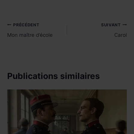
Navigation
PRÉCÉDENT
SUIVANT
Mon maître d’école
Carol
de
l’article
Publications similaires