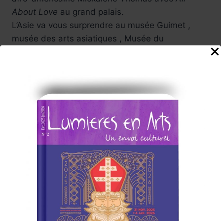
About Love
au grand palais.
L’Asie va vous surprendre au musée Guimet ,
musée des arts asiatiques , Musée du
Luxembourg avec Soulages sur papier …
Aussi le musée Yves Saint-Laurent…
Une année riche en films et festivals, bref ,vivons
ensemble tous ces jolis événements.
L’équipe Lumières en Arts,
La promesse d'un choix de programmation
passionnant,
Ce" marathon" culturel l'équipe
Lumières en Arts vous l'offre au fil des semaines
a venir ....à Paris, en régions.
Vivez de belles émotions lors de