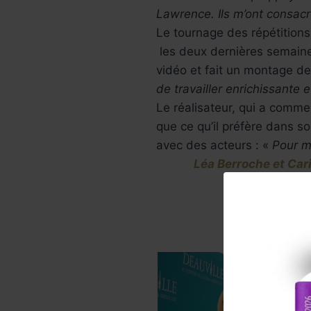
Lawrence. Ils m’ont consacr
Le tournage des répétitions
les deux dernières semaine
vidéo et fait un montage d
de travailler enrichissante e
Le réalisateur, qui a comme
que ce qu’il préfère dans so
avec des acteurs : «
Pour mo
Léa Berroche et Car