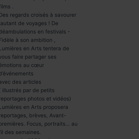
films .
Des regards croisés à savourer
,autant de voyages ! De
déambulations en festivals -
Fidèle à son ambition ,
Lumières en Arts tentera de
vous faire partager ses
émotions au cœur
d’événements
avec des articles
( illustrés par de petits
reportages photos et vidéos)
Lumières en Arts proposera
reportages, brèves, Avant-
premières. Focus, portraits… au
fil des semaines.