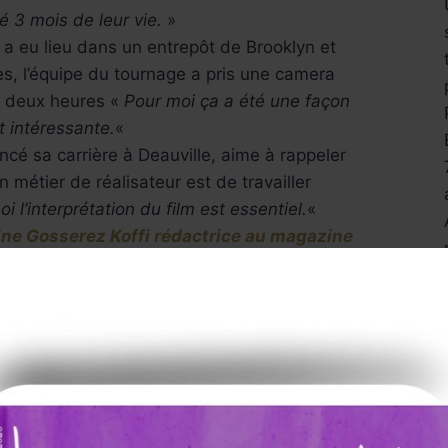
é 3 mois de leur vie.
»
 a eu lieu dans un entrepôt de Brooklyn et
s, l’équipe du tournage a pris une camera
e deux heures «
Pour moi ça a été une façon
t intéressante.
«
ncé sa carrière à Deauville, aime à rappeler
n métier de réalisateur est de travailler
i l’interprétation du film est essentiel.
«
ine Gosserez Koffi rédactrice au magazine
culturel lumières en arts