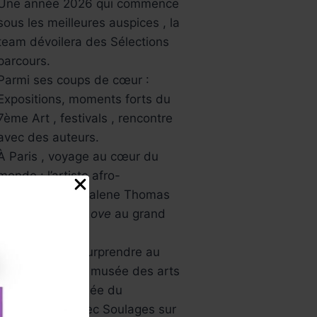
Une année 2026 qui commence
sous les meilleures auspices , la
team dévoilera des Sélections
parcours.
Parmi ses coups de cœur :
Expositions, moments forts du
7ème Art , festivals , rencontre
avec des auteurs.
À Paris , voyage au cœur du
monde : l’artiste afro-
américaine Mickalene Thomas
avec
All About Love
au grand
palais.
L’Asie va vous surprendre au
musée Guimet , musée des arts
asiatiques , Musée du
Luxembourg avec Soulages sur