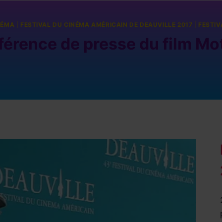
NÉMA
|
FESTIVAL DU CINÉMA AMÉRICAIN DE DEAUVILLE 2017
|
FESTIV
érence de presse du film Mo