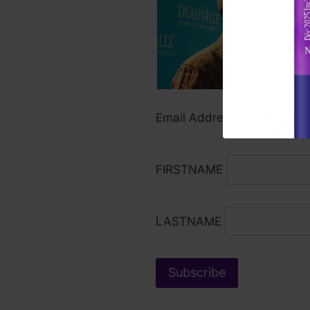
Email Address*
FIRSTNAME
LASTNAME