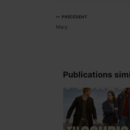
Navigation
PRÉCÉDENT
Mary
de
l’article
Publications simi