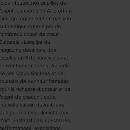
réjouir toutes,nos papilles de
l’esprit .Lumières en Arts offrira
ainsi un regard tout en passion
authentique rythmé par de
nombreux coups de cœur
Culturels . L’équipe du
magazine dessinera des
escales en Arts conviviales et
souvent gourmandes. Au-delà
de ces vœux sincères et de
souhaits de bonheur formulés
pour la richesse du cœur et de
l’esprit de chacun , cette
nouvelle saison devrait faire
voltiger de merveilleux flocons
d'art , installations, spectacles,
performances, expositions,