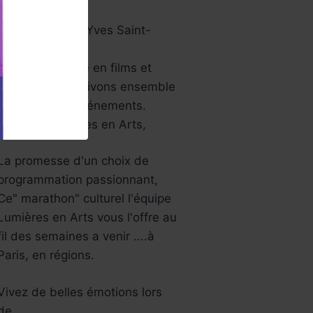
papier …
Aussi le musée Yves Saint-
Laurent…
Une année riche en films et
festivals, bref ,vivons ensemble
tous ces jolis événements.
L’équipe Lumières en Arts,
La promesse d'un choix de
programmation passionnant,
Ce" marathon" culturel l'équipe
Lumières en Arts vous l'offre au
fil des semaines a venir ....à
Paris, en régions.
Vivez de belles émotions lors
de