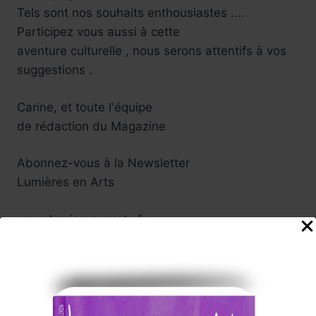
Tels sont nos souhaits enthousiastes ....
Participez vous aussi à cette
aventure culturelle , nous serons attentifs à vos
suggestions .
Carine, et toute l'équipe
de rédaction du Magazine
Abonnez-vous à la Newsletter
Lumières en Arts
www.lumieresenarts.fr
@lumieresenartsofficiel
« DEMANDEZ LE PROGRAMME »
Chaque mois la rédaction de Lumières en Arts vous proposera
une sélection
d'albums/films/livres/expos/événements coup de cœur à