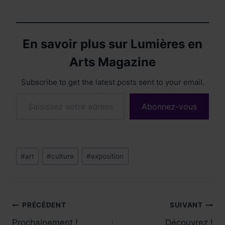
En savoir plus sur Lumières en
Arts Magazine
Subscribe to get the latest posts sent to your email.
Saisissez votre adresse e-mail…
Abonnez-vous
Étiquettes
#
art
#
culture
#
exposition
de
la
publication :
Navigation
PRÉCÉDENT
SUIVANT
Prochainement !
Découvrez !