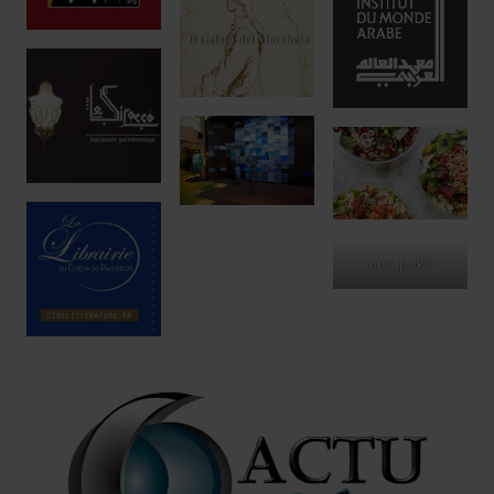
Réservez !
ono poké