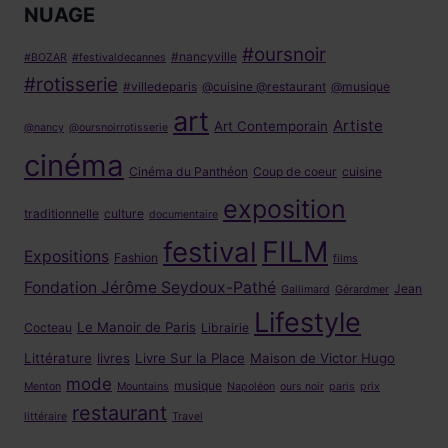
NUAGE
#oursnoir
#nancyville
#BOZAR
#festivaldecannes
#rotisserie
#villedeparis
@cuisine @restaurant
@musique
art
Artiste
Art Contemporain
@nancy
@oursnoirrotisserie
cinéma
Cinéma du Panthéon
Coup de coeur
cuisine
exposition
traditionnelle
culture
documentaire
FILM
festival
Expositions
Fashion
films
Fondation Jérôme Seydoux-Pathé
Jean
Gallimard
Gérardmer
Lifestyle
Le Manoir de Paris
Cocteau
Librairie
Littérature
livres
Livre Sur la Place
Maison de Victor Hugo
mode
musique
Menton
Mountains
Napoléon
ours noir
paris
prix
restaurant
littéraire
Travel