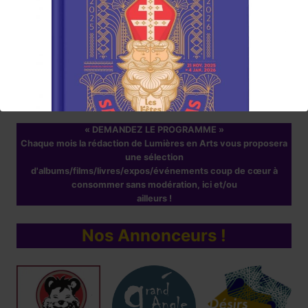
Abonnez-vous à la Newsletter
Lumières en Arts
www.lumieresenarts.fr
@lumieresenartsofficiel
« DEMANDEZ LE PROGRAMME »
Chaque mois la rédaction de Lumières en Arts vous proposera
une sélection
d'albums/films/livres/expos/événements coup de cœur à
consommer sans modération, ici et/ou
ailleurs !
Nos Annonceurs !
Réservez !