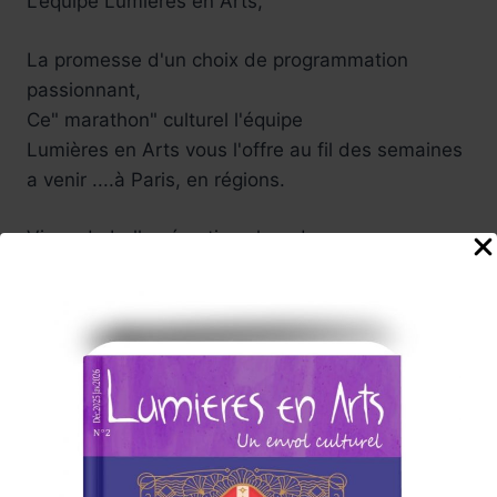
L’équipe Lumières en Arts,
La promesse d'un choix de programmation
passionnant,
Ce" marathon" culturel l'équipe
Lumières en Arts vous l'offre au fil des semaines
a venir ....à Paris, en régions.
Vivez de belles émotions lors de
ces voyages en arts !
Tels sont nos souhaits enthousiastes ....
Participez vous aussi à cette
aventure culturelle , nous serons attentifs à vos
suggestions .
Carine, et toute l'équipe
de rédaction du Magazine