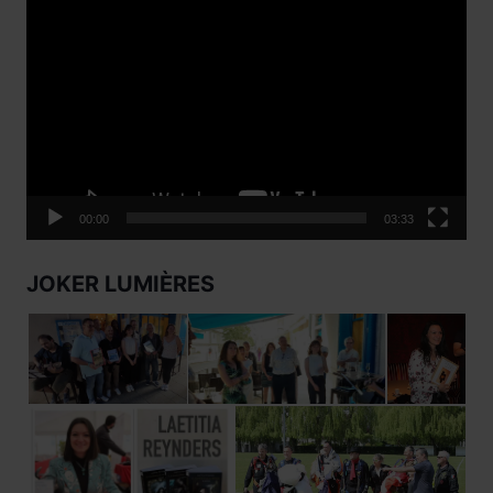
Lecteur
vidéo
00:00
03:33
JOKER LUMIÈRES