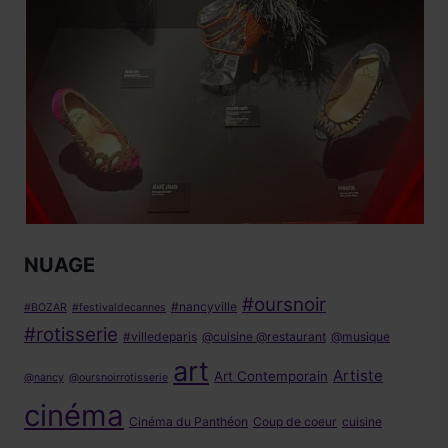
NUAGE
#oursnoir
#nancyville
#BOZAR
#festivaldecannes
#rotisserie
#villedeparis
@cuisine @restaurant
@musique
art
Artiste
Art Contemporain
@nancy
@oursnoirrotisserie
cinéma
Cinéma du Panthéon
Coup de coeur
cuisine