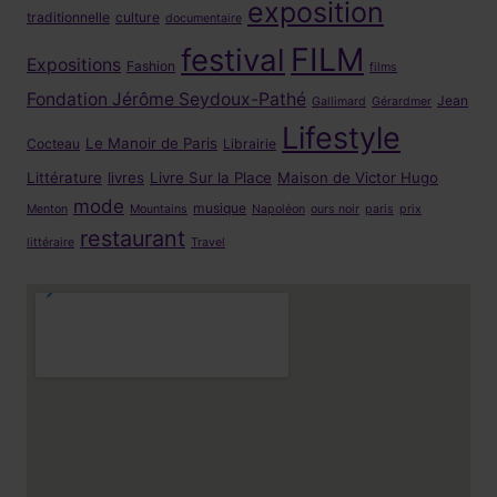
exposition
traditionnelle
culture
documentaire
FILM
festival
Expositions
Fashion
films
Fondation Jérôme Seydoux-Pathé
Jean
Gallimard
Gérardmer
Lifestyle
Le Manoir de Paris
Cocteau
Librairie
Littérature
livres
Livre Sur la Place
Maison de Victor Hugo
mode
musique
Menton
Mountains
Napoléon
ours noir
paris
prix
restaurant
littéraire
Travel