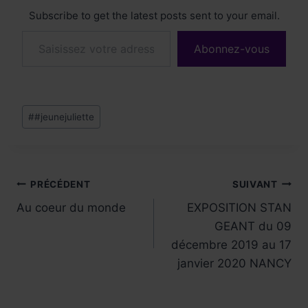
Subscribe to get the latest posts sent to your email.
Saisissez votre adresse e-mail…
Abonnez-vous
Étiquettes
#
#jeunejuliette
de
la
publication :
Navigation
PRÉCÉDENT
SUIVANT
Au coeur du monde
EXPOSITION STAN
de
GEANT du 09
l’article
décembre 2019 au 17
janvier 2020 NANCY