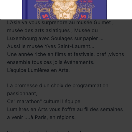
afro-américaine Mickalene Thomas avec
All
About Love
au grand palais.
L’Asie va vous surprendre au musée Guimet ,
musée des arts asiatiques , Musée du
Luxembourg avec Soulages sur papier …
Aussi le musée Yves Saint-Laurent…
Une année riche en films et festivals, bref ,vivons
ensemble tous ces jolis événements.
L’équipe Lumières en Arts,
Réservez !
La promesse d'un choix de programmation
passionnant,
Ce" marathon" culturel l'équipe
Lumières en Arts vous l'offre au fil des semaines
a venir ....à Paris, en régions.