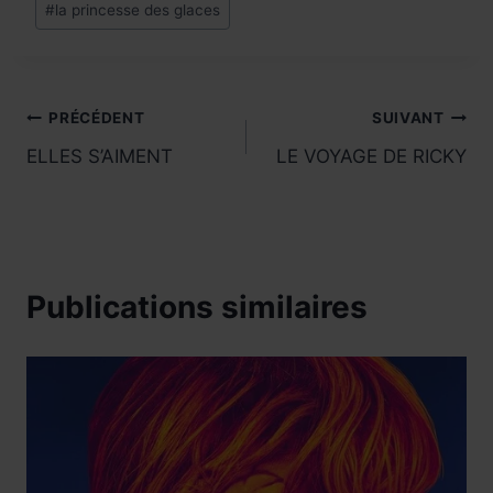
#
la princesse des glaces
de
la
publication :
Navigation
PRÉCÉDENT
SUIVANT
ELLES S’AIMENT
LE VOYAGE DE RICKY
de
l’article
Publications similaires