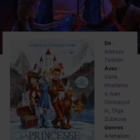
De
:
Aleksey
Tsitsilin
Avec
:
Garik
Kharlamo
v, Ivan
Okhlobyst
in, Olga
Zubkova
Genres
:
Animation