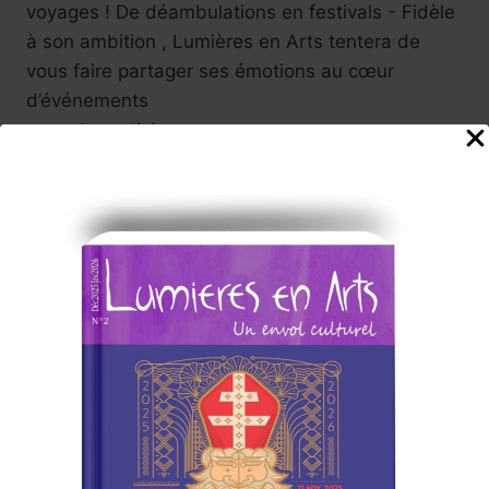
voyages ! De déambulations en festivals - Fidèle
à son ambition , Lumières en Arts tentera de
vous faire partager ses émotions au cœur
d’événements
avec des articles
( illustrés par de petits reportages photos et
vidéos)
Lumières en Arts proposera reportages, brèves,
Avant-premières. Focus, portraits… au fil des
semaines.
Une année 2026 qui commence sous les
meilleures auspices , la team dévoilera des
Sélections parcours.
Parmi ses coups de cœur : Expositions, moments
forts du 7ème Art , festivals , rencontre avec des
auteurs.
À Paris , voyage au cœur du monde : l’artiste