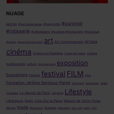
NUAGE
#oursnoir
#nancyville
#BOZAR
#festivaldecannes
#rotisserie
#villedeparis
@cuisine @restaurant
@musique
art
Artiste
Art Contemporain
@nancy
@oursnoirrotisserie
cinéma
Cinéma du Panthéon
Coup de coeur
cuisine
exposition
traditionnelle
culture
documentaire
FILM
festival
Expositions
Fashion
films
Fondation Jérôme Seydoux-Pathé
Jean
Gallimard
Gérardmer
Lifestyle
Le Manoir de Paris
Cocteau
Librairie
Littérature
livres
Livre Sur la Place
Maison de Victor Hugo
mode
musique
Menton
Mountains
Napoléon
ours noir
paris
prix