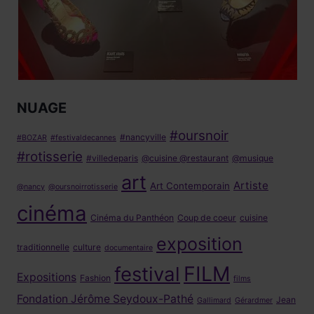
NUAGE
#oursnoir
#nancyville
#BOZAR
#festivaldecannes
#rotisserie
#villedeparis
@cuisine @restaurant
@musique
art
Artiste
Art Contemporain
@nancy
@oursnoirrotisserie
cinéma
Cinéma du Panthéon
Coup de coeur
cuisine
exposition
traditionnelle
culture
documentaire
FILM
festival
Expositions
Fashion
films
Fondation Jérôme Seydoux-Pathé
Jean
Gallimard
Gérardmer