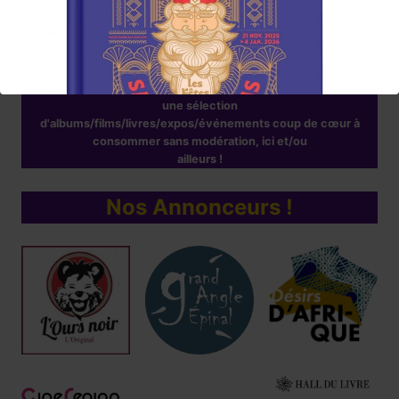
www.lumieresenarts.fr
@lumieresenartsofficiel
« DEMANDEZ LE PROGRAMME »
Chaque mois la rédaction de Lumières en Arts vous proposera
une sélection
d'albums/films/livres/expos/événements coup de cœur à
consommer sans modération, ici et/ou
ailleurs !
Nos Annonceurs !
Réservez !