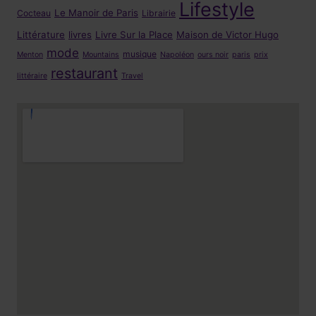
Lifestyle
Le Manoir de Paris
Cocteau
Librairie
Littérature
livres
Livre Sur la Place
Maison de Victor Hugo
mode
musique
Menton
Mountains
Napoléon
ours noir
paris
prix
restaurant
littéraire
Travel