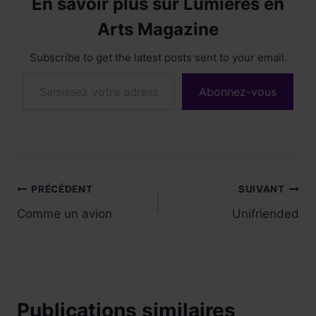
En savoir plus sur Lumières en
Arts Magazine
Subscribe to get the latest posts sent to your email.
Saisissez votre adresse e-mail…
Abonnez-vous
Navigation
PRÉCÉDENT
SUIVANT
Comme un avion
Unifriended
de
l’article
Publications similaires