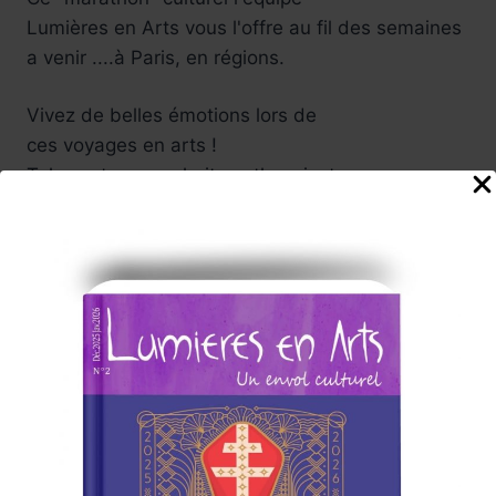
Lumières en Arts vous l'offre au fil des semaines
a venir ....à Paris, en régions.
Vivez de belles émotions lors de
ces voyages en arts !
Tels sont nos souhaits enthousiastes ....
Participez vous aussi à cette
aventure culturelle , nous serons attentifs à vos
suggestions .
Carine, et toute l'équipe
de rédaction du Magazine
Abonnez-vous à la Newsletter
Lumières en Arts