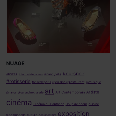
NUAGE
#oursnoir
#nancyville
#BOZAR
#festivaldecannes
#rotisserie
#villedeparis
@cuisine @restaurant
@musique
art
Artiste
Art Contemporain
@nancy
@oursnoirrotisserie
cinéma
Cinéma du Panthéon
Coup de coeur
cuisine
exposition
traditionnelle
culture
documentaire