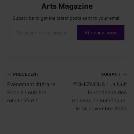
Arts Magazine
Subscribe to get the latest posts sent to your email.
Saisissez votre adresse e-mail…
Abonnez-vous
Navigation
PRÉCÉDENT
SUIVANT
Evènement littéraire,
#CHEZNOUS ! La Nuit
de
Sophie Loubière
Européenne des
l’article
romancière !
musées en numérique,
le 14 novembre 2020