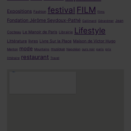
FILM
festival
Expositions
Fashion
films
Fondation Jérôme Seydoux-Pathé
Jean
Gallimard
Gérardmer
Lifestyle
Le Manoir de Paris
Cocteau
Librairie
Littérature
livres
Livre Sur la Place
Maison de Victor Hugo
mode
musique
Menton
Mountains
Napoléon
ours noir
paris
prix
restaurant
littéraire
Travel