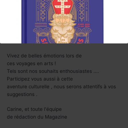
La promesse d'un choix de programmation
passionnant,
Ce" marathon" culturel l'équipe
Lumières en Arts vous l'offre au fil des semaines
a venir ....à Paris, en régions.
Vivez de belles émotions lors de
ces voyages en arts !
Tels sont nos souhaits enthousiastes ....
Participez vous aussi à cette
aventure culturelle , nous serons attentifs à vos
suggestions .
Réservez !
Carine, et toute l'équipe
de rédaction du Magazine