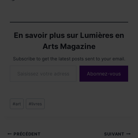
En savoir plus sur Lumières en
Arts Magazine
Subscribe to get the latest posts sent to your email.
Saisissez votre adresse e-mail…
Abonnez-vous
Étiquettes
#
art
#
livres
de
la
publication :
Navigation
PRÉCÉDENT
SUIVANT