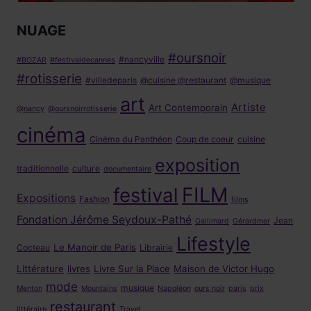
NUAGE
#oursnoir
#nancyville
#BOZAR
#festivaldecannes
#rotisserie
#villedeparis
@cuisine @restaurant
@musique
art
Artiste
Art Contemporain
@nancy
@oursnoirrotisserie
cinéma
Cinéma du Panthéon
Coup de coeur
cuisine
exposition
traditionnelle
culture
documentaire
FILM
festival
Expositions
Fashion
films
Fondation Jérôme Seydoux-Pathé
Jean
Gallimard
Gérardmer
Lifestyle
Le Manoir de Paris
Cocteau
Librairie
Littérature
livres
Livre Sur la Place
Maison de Victor Hugo
mode
musique
Menton
Mountains
Napoléon
ours noir
paris
prix
restaurant
littéraire
Travel