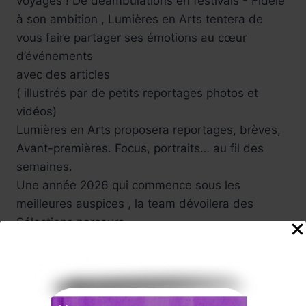
voyages ! De déambulations en festivals - Fidèle
à son ambition , Lumières en Arts tentera de
vous faire partager ses émotions au cœur
d’événements
avec des articles
( illustrés par de petits reportages photos et
vidéos)
Lumières en Arts proposera reportages, brèves,
Avant-premières. Focus, portraits… au fil des
semaines.
Une année 2026 qui commence sous les
meilleures auspices , la team dévoilera des
Sélections parcours.
Parmi ses coups de cœur : Expositions, moments
forts du 7ème Art , festivals , rencontre avec des
auteurs.
À Paris , voyage au cœur du monde : l’artiste