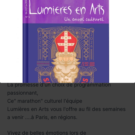
afro-américaine Mickalene Thomas avec
All
About Love
au grand palais.
L’Asie va vous surprendre au musée Guimet ,
musée des arts asiatiques , Musée du
Luxembourg avec Soulages sur papier …
Aussi le musée Yves Saint-Laurent…
Une année riche en films et festivals, bref ,vivons
ensemble tous ces jolis événements.
L’équipe Lumières en Arts,
La promesse d'un choix de programmation
passionnant,
Ce" marathon" culturel l'équipe
Lumières en Arts vous l'offre au fil des semaines
a venir ....à Paris, en régions.
Vivez de belles émotions lors de