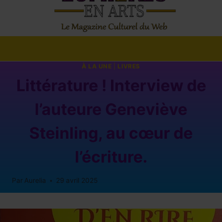
À LA UNE
|
LIVRES
Littérature ! Interview de
l’auteure Geneviève
Steinling, au cœur de
l’écriture.
Par
Aurelia
29 avril 2025