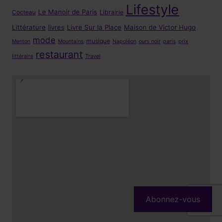
Lifestyle
Le Manoir de Paris
Cocteau
Librairie
Littérature
livres
Livre Sur la Place
Maison de Victor Hugo
mode
musique
Menton
Mountains
Napoléon
ours noir
paris
prix
restaurant
littéraire
Travel
Abonnez-vous