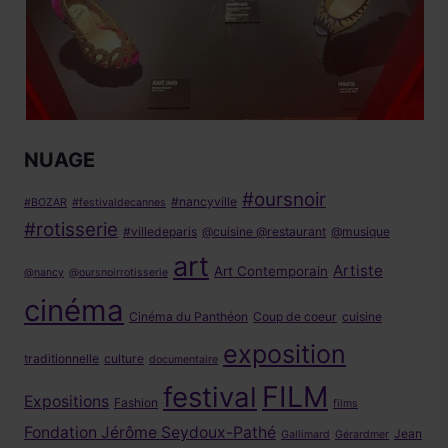
NUAGE
#oursnoir
#nancyville
#BOZAR
#festivaldecannes
#rotisserie
#villedeparis
@cuisine @restaurant
@musique
art
Artiste
Art Contemporain
@nancy
@oursnoirrotisserie
cinéma
Cinéma du Panthéon
Coup de coeur
cuisine
exposition
traditionnelle
culture
documentaire
FILM
festival
Expositions
Fashion
films
Fondation Jérôme Seydoux-Pathé
Jean
Gallimard
Gérardmer