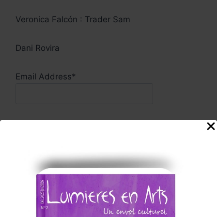
Veronica Falcón : Trader Sam
Dani Rovira
Email Address*
FIRSTNAME
LASTNAME