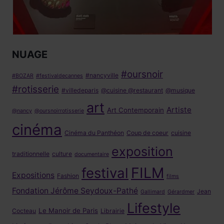
NUAGE
#oursnoir
#nancyville
#BOZAR
#festivaldecannes
#rotisserie
#villedeparis
@cuisine @restaurant
@musique
art
Artiste
Art Contemporain
@nancy
@oursnoirrotisserie
cinéma
Cinéma du Panthéon
Coup de coeur
cuisine
exposition
traditionnelle
culture
documentaire
FILM
festival
Expositions
Fashion
films
Fondation Jérôme Seydoux-Pathé
Jean
Gallimard
Gérardmer
Lifestyle
Le Manoir de Paris
Cocteau
Librairie