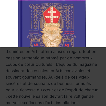
Edito de Rentrée 2026
2026 , une nouvelle année propice à rêver..la
culture va réjouir toutes,nos papilles de l’esprit
.Lumières en Arts offrira ainsi un regard tout en
passion authentique rythmé par de nombreux
coups de cœur Culturels . L’équipe du magazine
dessinera des escales en Arts conviviales et
souvent gourmandes. Au-delà de ces vœux
sincères et de souhaits de bonheur formulés
pour la richesse du cœur et de l’esprit de chacun
Réservez !
, cette nouvelle saison devrait faire voltiger de
merveilleux flocons d'art , installations,