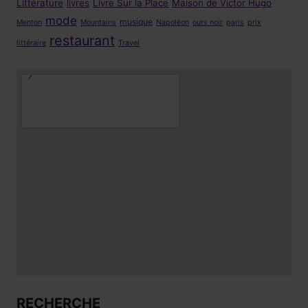
Littérature
livres
Livre Sur la Place
Maison de Victor Hugo
mode
musique
Menton
Mountains
Napoléon
ours noir
paris
prix
restaurant
littéraire
Travel
RECHERCHE