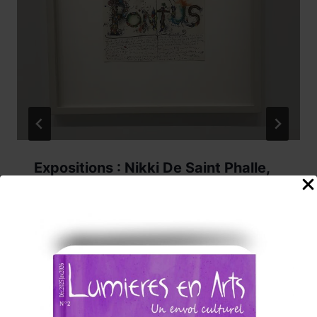
Expositions : Nikki De Saint Phalle,
Jean Tinguely, Pontus Hulten,
s’installent au Grand Palais, du 26
juin 2025 au 10 janvier 2026.
Par
C.KG
23 juin 2025