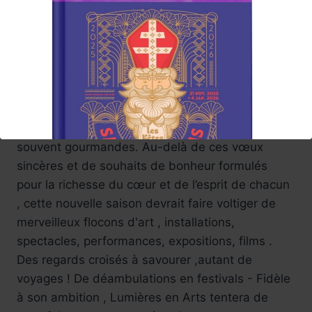
2026 , une nouvelle année propice à rêver..la
culture va réjouir toutes,nos papilles de l’esprit
.Lumières en Arts offrira ainsi un regard tout en
passion authentique rythmé par de nombreux
coups de cœur Culturels . L’équipe du magazine
dessinera des escales en Arts conviviales et
souvent gourmandes. Au-delà de ces vœux
sincères et de souhaits de bonheur formulés
pour la richesse du cœur et de l’esprit de chacun
, cette nouvelle saison devrait faire voltiger de
merveilleux flocons d'art , installations,
spectacles, performances, expositions, films .
Des regards croisés à savourer ,autant de
voyages ! De déambulations en festivals - Fidèle
Réservez !
à son ambition , Lumières en Arts tentera de