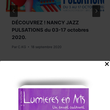
DÉCOUVREZ ! NANCY JAZZ
PULSATIONS du 03-17 octobres
2020.
Par
C.KG
18 septembre 2020
Edito de Rentrée 2026