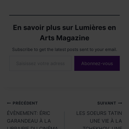
En savoir plus sur Lumières en
Arts Magazine
Subscribe to get the latest posts sent to your email.
Saisissez votre adresse e-mail…
Abonnez-vous
Navigation
PRÉCÉDENT
SUIVANT
ÉVÈNEMENT: ÉRIC
LES SOEURS TATIN
de
GARANDEAU À LA
UNE VIE À LA
LIBRAIRIE DU CINÉMA
TCHEKHOV, UNE