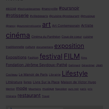
#oursnoir
#nancyville
#BOZAR
#festivaldecannes
#rotisserie
#villedeparis
@cuisine @restaurant
@musique
art
Artiste
Art Contemporain
@nancy
@oursnoirrotisserie
cinéma
Cinéma du Panthéon
Coup de coeur
cuisine
exposition
traditionnelle
culture
documentaire
FILM
festival
Expositions
Fashion
films
Fondation Jérôme Seydoux-Pathé
Jean
Gallimard
Gérardmer
Lifestyle
Le Manoir de Paris
Cocteau
Librairie
Littérature
livres
Livre Sur la Place
Maison de Victor Hugo
mode
musique
Menton
Mountains
Napoléon
ours noir
paris
prix
restaurant
littéraire
Travel