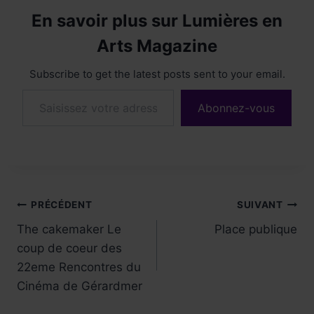
En savoir plus sur Lumières en
Arts Magazine
Subscribe to get the latest posts sent to your email.
Saisissez votre adresse e-mail…
Abonnez-vous
Navigation
PRÉCÉDENT
SUIVANT
The cakemaker Le
Place publique
de
coup de coeur des
l’article
22eme Rencontres du
Cinéma de Gérardmer