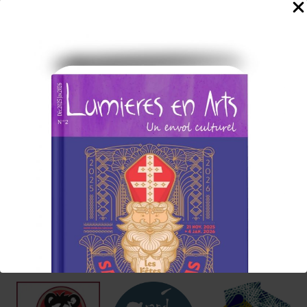
de rédaction du Magazine
Abonnez-vous à la Newsletter
Lumières en Arts
www.lumieresenarts.fr
@lumieresenartsofficiel
« DEMANDEZ LE PROGRAMME »
Chaque mois la rédaction de Lumières en Arts vous proposera
une sélection
d'albums/films/livres/expos/événements coup de cœur à
consommer sans modération, ici et/ou
ailleurs !
Nos Annonceurs !