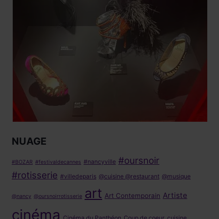
NUAGE
#oursnoir
#nancyville
#BOZAR
#festivaldecannes
#rotisserie
#villedeparis
@cuisine @restaurant
@musique
art
Artiste
Art Contemporain
@nancy
@oursnoirrotisserie
cinéma
Cinéma du Panthéon
Coup de coeur
cuisine