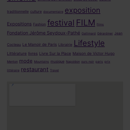
exposition
traditionnelle
culture
documentaire
FILM
festival
Expositions
Fashion
films
Fondation Jérôme Seydoux-Pathé
Jean
Gallimard
Gérardmer
Lifestyle
Le Manoir de Paris
Cocteau
Librairie
Littérature
livres
Livre Sur la Place
Maison de Victor Hugo
mode
musique
Menton
Mountains
Napoléon
ours noir
paris
prix
restaurant
littéraire
Travel