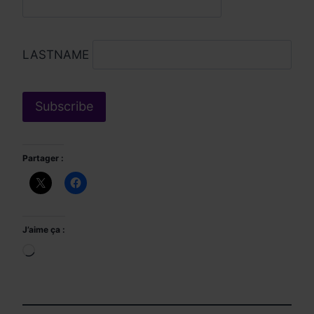
LASTNAME
Partager :
J’aime ça :
Chargement…