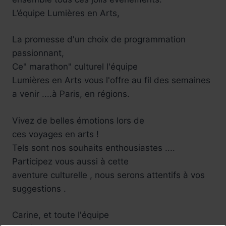
L’équipe Lumières en Arts,
La promesse d'un choix de programmation
passionnant,
Ce" marathon" culturel l'équipe
Lumières en Arts vous l'offre au fil des semaines
a venir ....à Paris, en régions.
Vivez de belles émotions lors de
ces voyages en arts !
Tels sont nos souhaits enthousiastes ....
Participez vous aussi à cette
aventure culturelle , nous serons attentifs à vos
suggestions .
Carine, et toute l'équipe