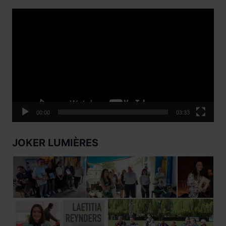
Lecteur
vidéo
00:00
03:33
JOKER LUMIÈRES