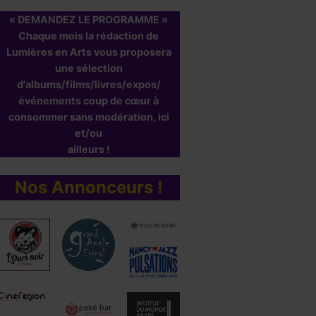
eauville 2018
8 septembre 2018
« DEMANDEZ LE PROGRAMME »
Chaque mois la rédaction de
r
Léa Berroche
Lumières en Arts vous proposera
septembre 2018
une sélection
d'albums/films/livres/expos/
événements coup de cœur à
consommer sans modération, ici
et/ou
ailleurs !
Nos Annonceurs !