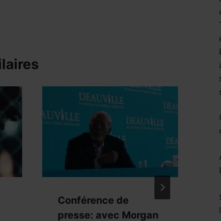
laires
Réservez !
Conférence de
F
presse: avec Morgan
a