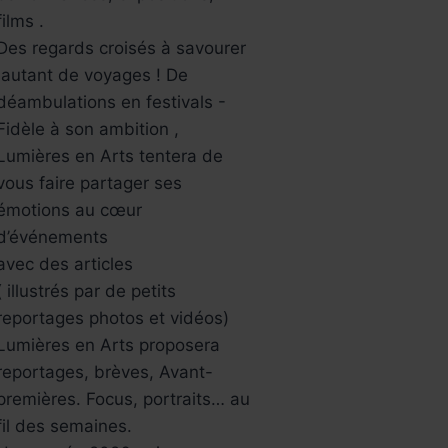
films .
Des regards croisés à savourer
,autant de voyages ! De
déambulations en festivals -
Fidèle à son ambition ,
Lumières en Arts tentera de
vous faire partager ses
émotions au cœur
d’événements
avec des articles
( illustrés par de petits
reportages photos et vidéos)
Lumières en Arts proposera
reportages, brèves, Avant-
premières. Focus, portraits… au
fil des semaines.