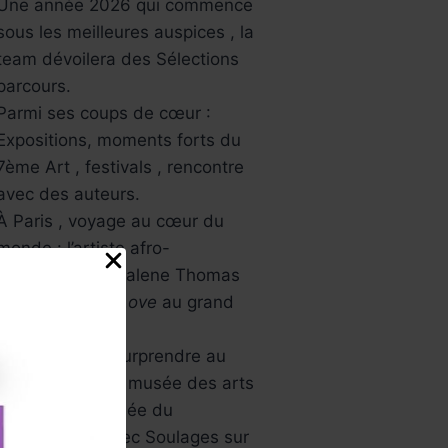
Une année 2026 qui commence
sous les meilleures auspices , la
team dévoilera des Sélections
parcours.
Parmi ses coups de cœur :
Expositions, moments forts du
7ème Art , festivals , rencontre
avec des auteurs.
À Paris , voyage au cœur du
monde : l’artiste afro-
américaine Mickalene Thomas
avec
All About Love
au grand
palais.
L’Asie va vous surprendre au
musée Guimet , musée des arts
asiatiques , Musée du
Luxembourg avec Soulages sur