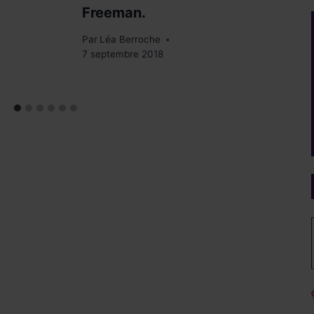
Freeman.
D
Par
Léa Berroche
Pa
7 septembre 2018
6 