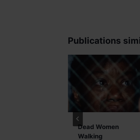
l’article
Publications simi
 Fire
Dead Women
Walking
erroche