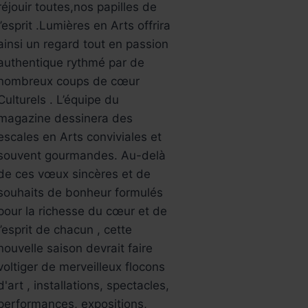
réjouir toutes,nos papilles de
l’esprit .Lumières en Arts offrira
ainsi un regard tout en passion
authentique rythmé par de
nombreux coups de cœur
Culturels . L’équipe du
magazine dessinera des
escales en Arts conviviales et
souvent gourmandes. Au-delà
de ces vœux sincères et de
souhaits de bonheur formulés
pour la richesse du cœur et de
l’esprit de chacun , cette
nouvelle saison devrait faire
voltiger de merveilleux flocons
d'art , installations, spectacles,
performances, expositions,