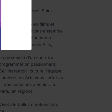
papier …
Aussi le musée Yves Saint-
Laurent…
Une année riche en films et
festivals, bref ,vivons ensemble
tous ces jolis événements.
L’équipe Lumières en Arts,
La promesse d'un choix de
programmation passionnant,
Ce" marathon" culturel l'équipe
Lumières en Arts vous l'offre au
fil des semaines a venir ....à
Paris, en régions.
Vivez de belles émotions lors
de