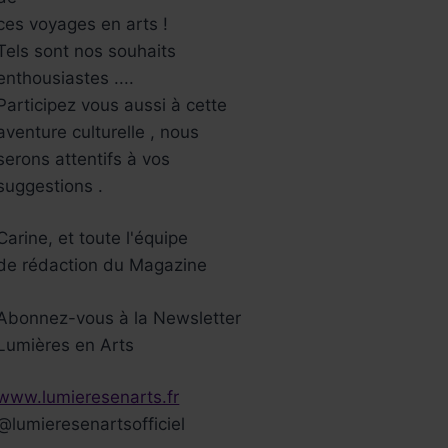
ces voyages en arts !
Tels sont nos souhaits
enthousiastes ....
Participez vous aussi à cette
aventure culturelle , nous
serons attentifs à vos
suggestions .
Carine, et toute l'équipe
de rédaction du Magazine
Abonnez-vous à la Newsletter
Lumières en Arts
www.lumieresenarts.fr
estival du film
Leave no Trac
@lumieresenartsofficiel
méricain de
Par
Léa Berroche