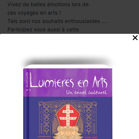
Vivez de belles émotions lors de
ces voyages en arts !
Tels sont nos souhaits enthousiastes ....
Participez vous aussi à cette
aventure culturelle , nous serons attentifs à vos
suggestions .
Carine, et toute l'équipe
de rédaction du Magazine
Abonnez-vous à la Newsletter
Lumières en Arts
www.lumieresenarts.fr
@lumieresenartsofficiel
« DEMANDEZ LE PROGRAMME »