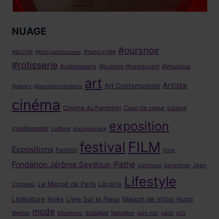
NUAGE
#oursnoir
#nancyville
#BOZAR
#festivaldecannes
#rotisserie
#villedeparis
@cuisine @restaurant
@musique
art
Artiste
Art Contemporain
@nancy
@oursnoirrotisserie
cinéma
Cinéma du Panthéon
Coup de coeur
cuisine
exposition
traditionnelle
culture
documentaire
FILM
festival
Expositions
Fashion
films
Fondation Jérôme Seydoux-Pathé
Jean
Gallimard
Gérardmer
Lifestyle
Le Manoir de Paris
Cocteau
Librairie
Littérature
livres
Livre Sur la Place
Maison de Victor Hugo
mode
musique
Menton
Mountains
Napoléon
ours noir
paris
prix