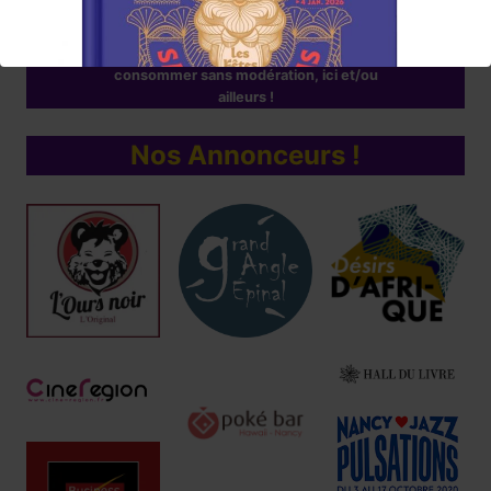
Chaque mois la rédaction de Lumières en Arts vous proposera
une sélection
d'albums/films/livres/expos/événements coup de cœur à
consommer sans modération, ici et/ou
ailleurs !
Nos Annonceurs !
Réservez !