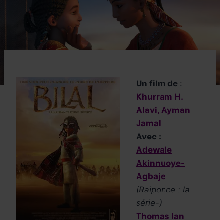
Un film de
:
Khurram H.
Alavi, Ayman
Jamal
Avec :
Adewale
Akinnuoye-
Agbaje
(Raiponce : la
série-)
Thomas Ian