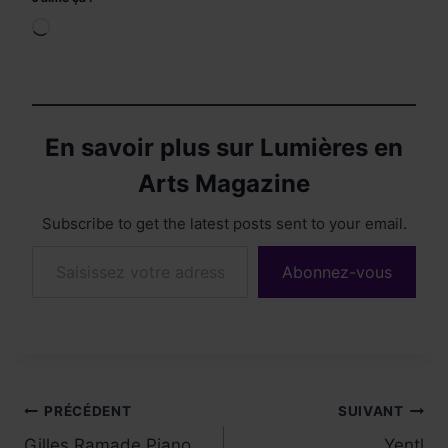
Chargement…
En savoir plus sur Lumières en
Arts Magazine
Subscribe to get the latest posts sent to your email.
Saisissez votre adresse e-mail…
Abonnez-vous
Navigation
PRÉCÉDENT
SUIVANT
Gilles Ramade Piano
Yentl