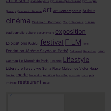
#rotisserie
#villedeparis
@cuisine @restaurant
@musique
art
Artiste
Art Contemporain
@nancy
@oursnoirrotisserie
cinéma
Cinéma du Panthéon
Coup de coeur
cuisine
exposition
traditionnelle
culture
documentaire
FILM
festival
Expositions
Fashion
films
Fondation Jérôme Seydoux-Pathé
Jean
Gallimard
Gérardmer
Lifestyle
Le Manoir de Paris
Cocteau
Librairie
Littérature
livres
Livre Sur la Place
Maison de Victor Hugo
mode
musique
Menton
Mountains
Napoléon
ours noir
paris
prix
restaurant
littéraire
Travel