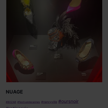
NUAGE
#oursnoir
#nancyville
#BOZAR
#festivaldecannes