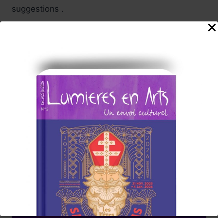
suggestions .
Carine, et toute l'équipe
de rédaction du Magazine
Abonnez-vous à la Newsletter
Lumières en Arts
www.lumieresenarts.fr
@lumieresenartsofficiel
« DEMANDEZ LE PROGRAMME »
Chaque mois la rédaction de Lumières en Arts vous proposera
une sélection
d'albums/films/livres/expos/événements coup de cœur à
consommer sans modération, ici et/ou
ailleurs !