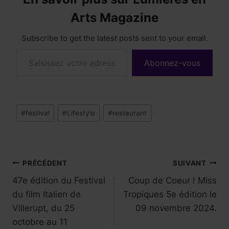
Arts Magazine
Subscribe to get the latest posts sent to your email.
Saisissez votre adresse e-mail…
Abonnez-vous
Étiquettes
#
festival
#
Lifestyle
#
restaurant
de
la
publication :
Navigation
PRÉCÉDENT
SUIVANT
47e édition du Festival
Coup de Coeur ! Miss
de
du film Italien de
Tropiques 5e édition le
l’article
Villerupt, du 25
09 novembre 2024.
octobre au 11