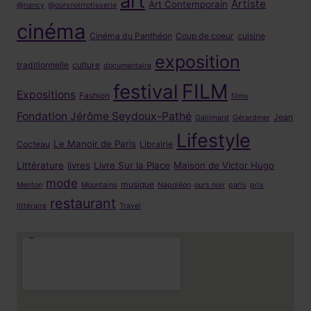
art
Artiste
Art Contemporain
@nancy
@oursnoirrotisserie
cinéma
Cinéma du Panthéon
Coup de coeur
cuisine
exposition
traditionnelle
culture
documentaire
FILM
festival
Expositions
Fashion
films
Fondation Jérôme Seydoux-Pathé
Jean
Gallimard
Gérardmer
Lifestyle
Le Manoir de Paris
Cocteau
Librairie
Littérature
livres
Livre Sur la Place
Maison de Victor Hugo
mode
musique
Menton
Mountains
Napoléon
ours noir
paris
prix
restaurant
littéraire
Travel