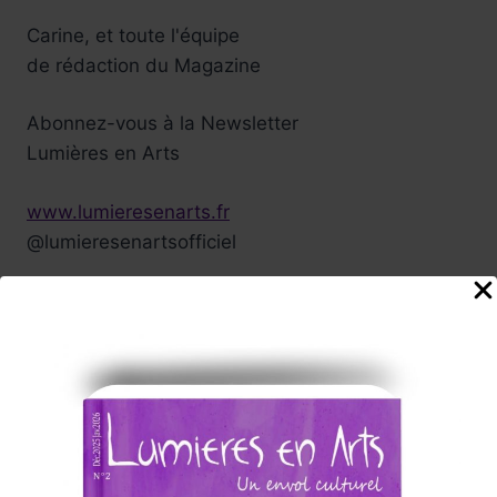
Carine, et toute l'équipe
de rédaction du Magazine
Abonnez-vous à la Newsletter
Lumières en Arts
www.lumieresenarts.fr
@lumieresenartsofficiel
« DEMANDEZ LE PROGRAMME »
Chaque mois la rédaction de Lumières en Arts vous proposera
une sélection
d'albums/films/livres/expos/événements coup de cœur à
consommer sans modération, ici et/ou
ailleurs !
Nos Annonceurs !