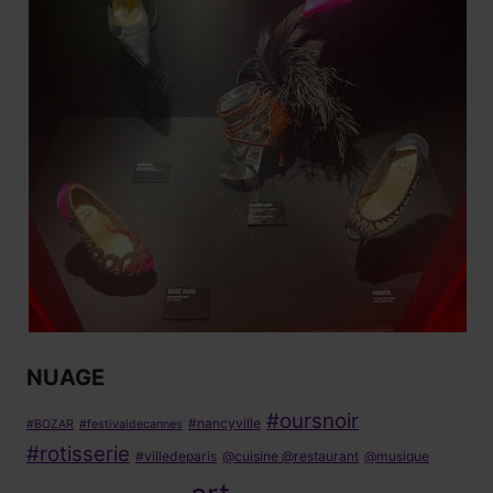
NUAGE
#oursnoir
#nancyville
#BOZAR
#festivaldecannes
#rotisserie
#villedeparis
@cuisine @restaurant
@musique