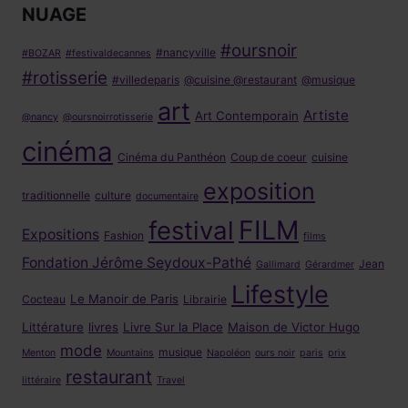
NUAGE
#oursnoir
#nancyville
#BOZAR
#festivaldecannes
#rotisserie
#villedeparis
@cuisine @restaurant
@musique
art
Artiste
Art Contemporain
@nancy
@oursnoirrotisserie
cinéma
Cinéma du Panthéon
Coup de coeur
cuisine
exposition
traditionnelle
culture
documentaire
FILM
festival
Expositions
Fashion
films
Fondation Jérôme Seydoux-Pathé
Jean
Gallimard
Gérardmer
Lifestyle
Le Manoir de Paris
Cocteau
Librairie
Littérature
livres
Livre Sur la Place
Maison de Victor Hugo
mode
musique
Menton
Mountains
Napoléon
ours noir
paris
prix
restaurant
littéraire
Travel