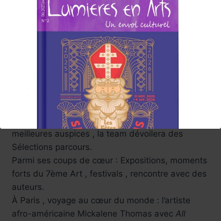
à son ambition , Lumières en Arts tentera de
vous faire partager ses émotions au cœur
d’événements
avec des articles
( illustrés par de petits reportages photos et
vidéos)
Lumières en Arts proposera reportages, brèves,
Avant-premières. Focus, portraits… au fil des
semaines.
Une année 2026 qui commence sous les
meilleures auspices , la team dévoilera des
Sélections parcours.
Parmi ses coups de cœur : Expositions, moments
forts du 7ème Art , festivals , rencontre avec des
auteurs.
À Paris , voyage au cœur du monde : l’artiste
afro-américaine Mickalene Thomas avec
All