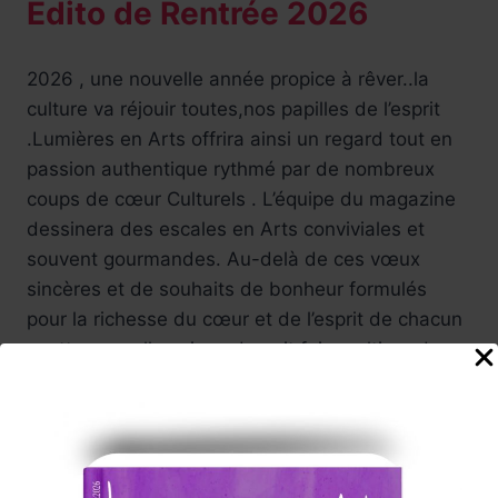
Edito de Rentrée 2026
2026 , une nouvelle année propice à rêver..la
culture va réjouir toutes,nos papilles de l’esprit
.Lumières en Arts offrira ainsi un regard tout en
passion authentique rythmé par de nombreux
coups de cœur Culturels . L’équipe du magazine
dessinera des escales en Arts conviviales et
souvent gourmandes. Au-delà de ces vœux
sincères et de souhaits de bonheur formulés
pour la richesse du cœur et de l’esprit de chacun
, cette nouvelle saison devrait faire voltiger de
merveilleux flocons d'art , installations,
spectacles, performances, expositions, films .
Des regards croisés à savourer ,autant de
voyages ! De déambulations en festivals - Fidèle