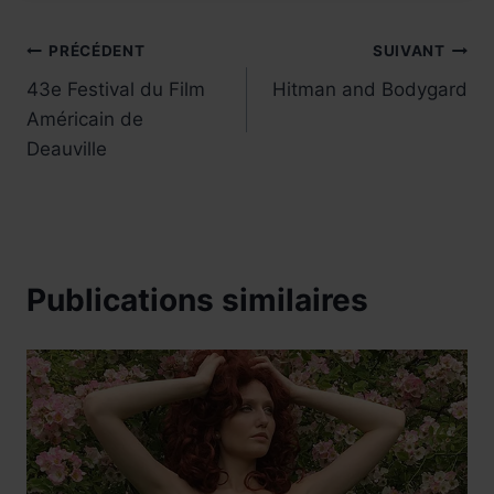
Navigation
PRÉCÉDENT
SUIVANT
43e Festival du Film
Hitman and Bodygard
de
Américain de
l’article
Deauville
Publications similaires