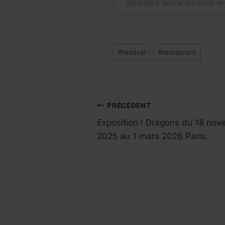
Étiquettes
#
festival
#
restaurant
de
la
publication :
Navigation
PRÉCÉDENT
Exposition ! Dragons du 18 no
de
2025 au 1 mars 2026 Paris.
l’article