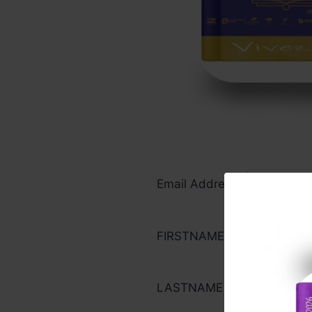
Email Address*
FIRSTNAME
LASTNAME