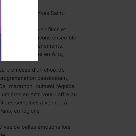
papier …
Aussi le musée Yves Saint-
Laurent…
Une année riche en films et
festivals, bref ,vivons ensemble
tous ces jolis événements.
L’équipe Lumières en Arts,
La promesse d'un choix de
programmation passionnant,
Ce" marathon" culturel l'équipe
Lumières en Arts vous l'offre au
fil des semaines a venir ....à
Paris, en régions.
Vivez de belles émotions lors
de