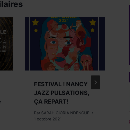
laires
FESTIVAL ! NANCY
A
JAZZ PULSATIONS,
O
e
ÇA REPART!
Pa
Par
SARAH GIORIA NDENGUE
1 octobre 2021