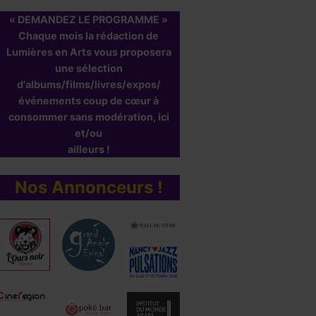
« DEMANDEZ LE PROGRAMME »
Chaque mois la rédaction de
Lumières en Arts vous proposera
une sélection
d'albums/films/livres/expos/
événements coup de cœur à
consommer sans modération, ici
et/ou
ailleurs !
Nos Annonceurs !
u cinéma !
REGARDEZ! F
ppenheimer
Par
SARAH GIORIA N
8 septembre 2021
r
C.KG
1 août 2023