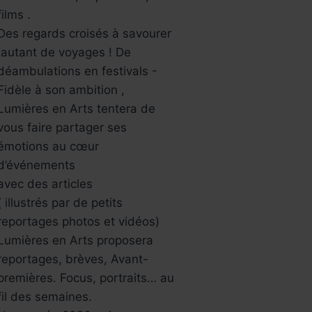
films .
Des regards croisés à savourer
,autant de voyages ! De
déambulations en festivals -
Fidèle à son ambition ,
Lumières en Arts tentera de
vous faire partager ses
émotions au cœur
d’événements
avec des articles
( illustrés par de petits
reportages photos et vidéos)
Lumières en Arts proposera
reportages, brèves, Avant-
premières. Focus, portraits… au
fil des semaines.