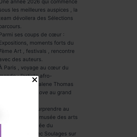
Une année 2026 qui commence
sous les meilleures auspices , la
team dévoilera des Sélections
parcours.
Parmi ses coups de cœur :
Expositions, moments forts du
7ème Art , festivals , rencontre
avec des auteurs.
À Paris , voyage au cœur du
monde : l’artiste afro-
américaine Mickalene Thomas
avec
All About Love
au grand
palais.
L’Asie va vous surprendre au
musée Guimet , musée des arts
asiatiques , Musée du
Luxembourg avec Soulages sur