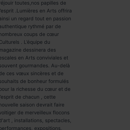
réjouir toutes,nos papilles de
l’esprit .Lumières en Arts offrira
ainsi un regard tout en passion
authentique rythmé par de
nombreux coups de cœur
Culturels . L’équipe du
magazine dessinera des
escales en Arts conviviales et
souvent gourmandes. Au-delà
de ces vœux sincères et de
souhaits de bonheur formulés
pour la richesse du cœur et de
l’esprit de chacun , cette
nouvelle saison devrait faire
voltiger de merveilleux flocons
d'art , installations, spectacles,
performances, expositions,