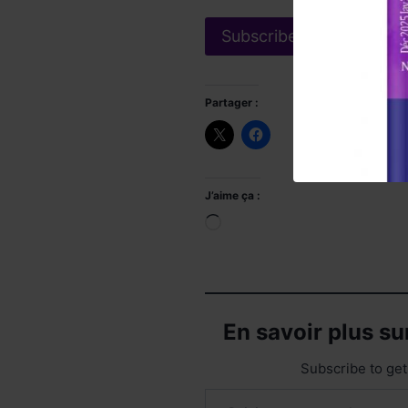
Partager :
J’aime ça :
Chargement…
En savoir plus s
Subscribe to get 
Saisissez votre adresse e-mail…