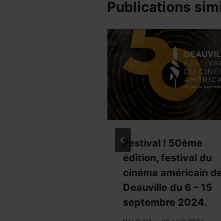
Publications simi
EZ ! La nuit
Festival ! 50ème
nit pas des
édition, festival du
 meurtres,
cinéma américain d
ha Christie
Deauville du 6 – 15
 3
septembre 2024.