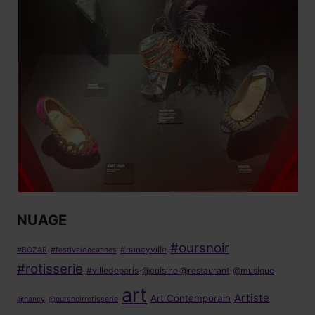
NUAGE
#oursnoir
#nancyville
#BOZAR
#festivaldecannes
#rotisserie
#villedeparis
@cuisine @restaurant
@musique
art
Artiste
Art Contemporain
@nancy
@oursnoirrotisserie