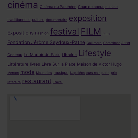
cinéma
Cinéma du Panthéon
Coup de coeur
cuisine
exposition
traditionnelle
culture
documentaire
FILM
festival
Expositions
Fashion
films
Fondation Jérôme Seydoux-Pathé
Jean
Gallimard
Gérardmer
Lifestyle
Le Manoir de Paris
Cocteau
Librairie
Littérature
livres
Livre Sur la Place
Maison de Victor Hugo
mode
musique
Menton
Mountains
Napoléon
ours noir
paris
prix
restaurant
littéraire
Travel