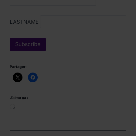
LASTNAME
Partager :
J’aime ça :
Chargement…