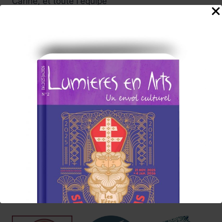
Carine, et toute l'équipe
de rédaction du Magazine
Abonnez-vous à la Newsletter
Lumières en Arts
www.lumieresenarts.fr
@lumieresenartsofficiel
« DEMANDEZ LE PROGRAMME »
Chaque mois la rédaction de Lumières en Arts vous proposera
une sélection
d'albums/films/livres/expos/événements coup de cœur à
consommer sans modération, ici et/ou
ailleurs !
Nos Annonceurs !