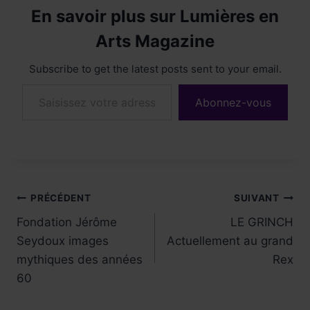
En savoir plus sur Lumières en
Arts Magazine
Subscribe to get the latest posts sent to your email.
Saisissez votre adresse e-mail…
Abonnez-vous
Navigation
PRÉCÉDENT
SUIVANT
Fondation Jérôme
LE GRINCH
de
Seydoux images
Actuellement au grand
l’article
mythiques des années
Rex
60