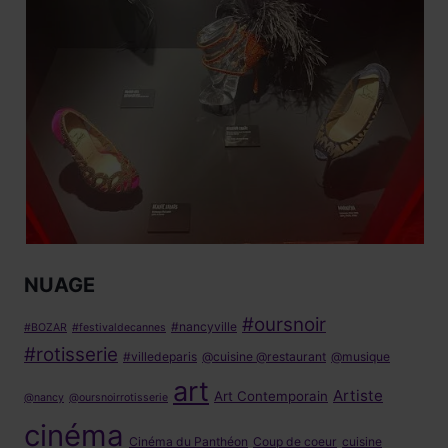
NUAGE
#oursnoir
#nancyville
#BOZAR
#festivaldecannes
#rotisserie
#villedeparis
@cuisine @restaurant
@musique
art
Artiste
Art Contemporain
@nancy
@oursnoirrotisserie
cinéma
Cinéma du Panthéon
Coup de coeur
cuisine