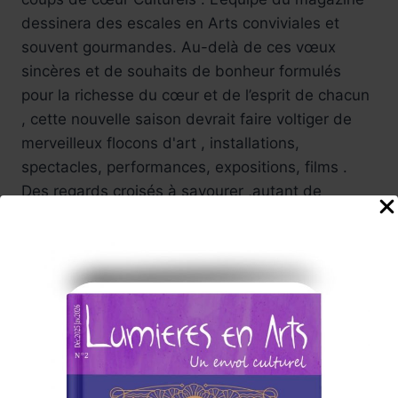
dessinera des escales en Arts conviviales et
souvent gourmandes. Au-delà de ces vœux
sincères et de souhaits de bonheur formulés
pour la richesse du cœur et de l’esprit de chacun
, cette nouvelle saison devrait faire voltiger de
merveilleux flocons d'art , installations,
spectacles, performances, expositions, films .
Des regards croisés à savourer ,autant de
voyages ! De déambulations en festivals - Fidèle
à son ambition , Lumières en Arts tentera de
vous faire partager ses émotions au cœur
d’événements
avec des articles
( illustrés par de petits reportages photos et
vidéos)
Lumières en Arts proposera reportages, brèves,