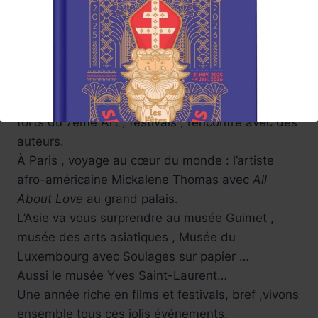
Avant-premières. Focus, portraits… au fil des
semaines.
Une année 2026 qui commence sous les
meilleures auspices , la team dévoilera des
Sélections parcours.
Parmi ses coups de cœur : Expositions, moments
forts du 7ème Art , festivals , rencontre avec des
auteurs.
À Paris , voyage au cœur du monde : l’artiste
afro-américaine Mickalene Thomas avec
All
About Love
au grand palais.
L’Asie va vous surprendre au musée Guimet ,
musée des arts asiatiques , Musée du
Luxembourg avec Soulages sur papier …
Réservez !
Aussi le musée Yves Saint-Laurent…
Une année riche en films et festivals, bref ,vivons
ensemble tous ces jolis événements.