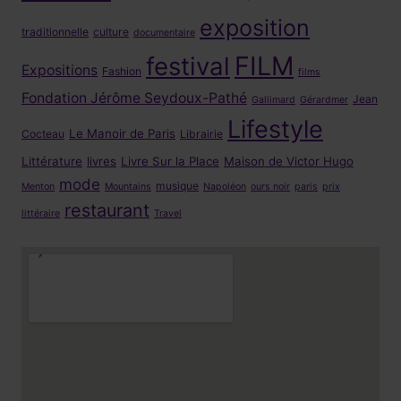
exposition
traditionnelle
culture
documentaire
FILM
festival
Expositions
Fashion
films
Fondation Jérôme Seydoux-Pathé
Jean
Gallimard
Gérardmer
Lifestyle
Le Manoir de Paris
Cocteau
Librairie
Littérature
livres
Livre Sur la Place
Maison de Victor Hugo
mode
musique
Menton
Mountains
Napoléon
ours noir
paris
prix
restaurant
littéraire
Travel