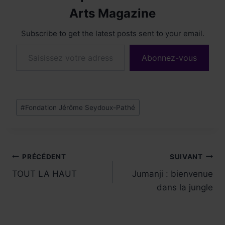
Arts Magazine
Subscribe to get the latest posts sent to your email.
Saisissez votre adresse e-mail…
Abonnez-vous
Étiquettes
#
Fondation Jérôme Seydoux-Pathé
de
la
publication :
Navigation
PRÉCÉDENT
SUIVANT
TOUT LA HAUT
Jumanji : bienvenue
de
dans la jungle
l’article