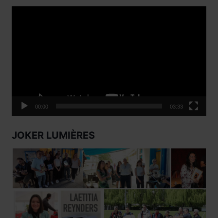
Lecteur
vidéo
00:00
03:33
JOKER LUMIÈRES