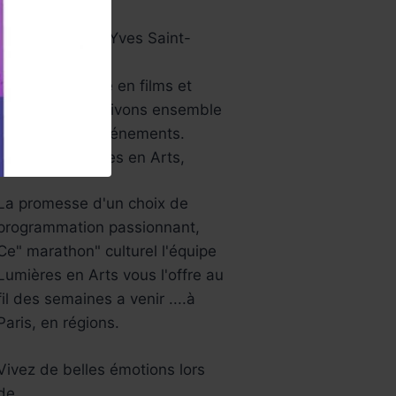
papier …
Aussi le musée Yves Saint-
Laurent…
Une année riche en films et
festivals, bref ,vivons ensemble
tous ces jolis événements.
L’équipe Lumières en Arts,
La promesse d'un choix de
programmation passionnant,
Ce" marathon" culturel l'équipe
Lumières en Arts vous l'offre au
fil des semaines a venir ....à
Paris, en régions.
Vivez de belles émotions lors
de