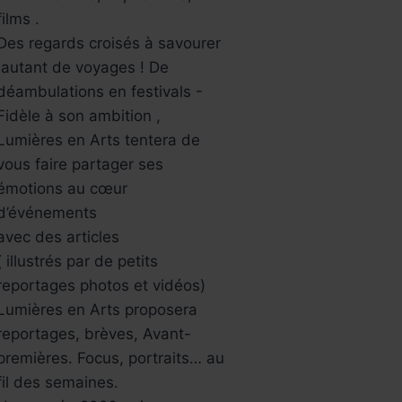
films .
Des regards croisés à savourer
,autant de voyages ! De
déambulations en festivals -
Fidèle à son ambition ,
Lumières en Arts tentera de
vous faire partager ses
émotions au cœur
d’événements
avec des articles
( illustrés par de petits
reportages photos et vidéos)
Lumières en Arts proposera
reportages, brèves, Avant-
premières. Focus, portraits… au
fil des semaines.