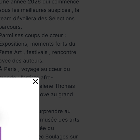
Une année 2026 qui commence
sous les meilleures auspices , la
team dévoilera des Sélections
parcours.
Parmi ses coups de cœur :
Expositions, moments forts du
7ème Art , festivals , rencontre
avec des auteurs.
À Paris , voyage au cœur du
monde : l’artiste afro-
américaine Mickalene Thomas
avec
All About Love
au grand
palais.
L’Asie va vous surprendre au
musée Guimet , musée des arts
asiatiques , Musée du
Luxembourg avec Soulages sur