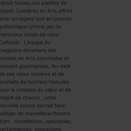
réjouir toutes,nos papilles de
l’esprit .Lumières en Arts offrira
ainsi un regard tout en passion
authentique rythmé par de
nombreux coups de cœur
Culturels . L’équipe du
magazine dessinera des
escales en Arts conviviales et
souvent gourmandes. Au-delà
de ces vœux sincères et de
souhaits de bonheur formulés
pour la richesse du cœur et de
l’esprit de chacun , cette
nouvelle saison devrait faire
voltiger de merveilleux flocons
d'art , installations, spectacles,
performances, expositions,