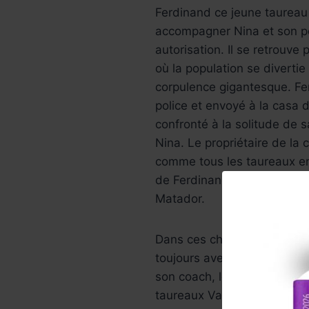
Ferdinand ce jeune taureau
accompagner Nina et son pèr
autorisation. Il se retrouve
où la population se divertie
corpulence gigantesque. Fer
police et envoyé à la casa d
confronté à la solitude de 
Nina. Le propriétaire de la 
comme tous les taureaux en
de Ferdinand est donc de co
Matador.
Dans ces changements subite
toujours avec son cœur d’
son coach, les hérissons (
taureaux Valiente, Maquina,