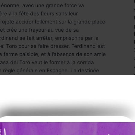
 énorme, avec une grande force va
e à la fête des fleurs sans leur
 projeté accidentellement sur la grande place
 et crée une frayeur au vue de sa
dinand se fait arrêter, emprisonné par la
el Toro pour se faire dresser. Ferdinand est
sa ferme paisible, et à l’absence de son amie
casa del Toro veut le former à la corrida
 règle générale en Espagne. La destinée
ncourir pour survivre contre le meilleur
s Ferdinand arrive à rester fort et
ange se fait de nouveaux amis comme Lupe
Dos, Una, Cuatro) et ses compagnons
 Angus qui vont l’aider à s’échapper de la