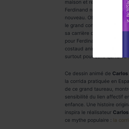
maison et rejoindre sa ferm
Ferdinand n’arrive pas à s’e
nouveau. Obligé d’affronter 
le grand combat. Le matado
sa carrière contre ce taure
pour Ferdinand de tuer où de
costaud animal est rempli d
surtout pour celle qui l’a v
Ce dessin animé de
Carlos
la corrida pratiquée en Es
de ce grand taureau, mont
sensibilité du lien affectif
enfance. Une histoire origi
inspira le réalisateur
Carlo
ce mythe populaire :
la corr