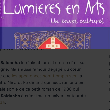
e tant aimée. Fuites, courses poursuites,
nfuir avec ses amis et se fait capturer à
le matador, il se retrouve dans l’arène pour
r prêt à lancer le dernier grand combat de
au géant ,se rend compte de l’incapacité
 détruire l’adversaire parce que ce fort et
e sensibilité, de bienveillance et d’amour
u grandir Nina son amie.
Saldanha
le réalisateur est un clin d’œil sur
pagne. Mais aussi l’amour dégagé du cœur
re que
les apparences sont trompeuses
. la
 entre Nina et Ferdinand qui nous ramène en
nale sortie de ce petit roman de 1936 qui
s Saldanha
à créer tout un univers autour de
ida
.