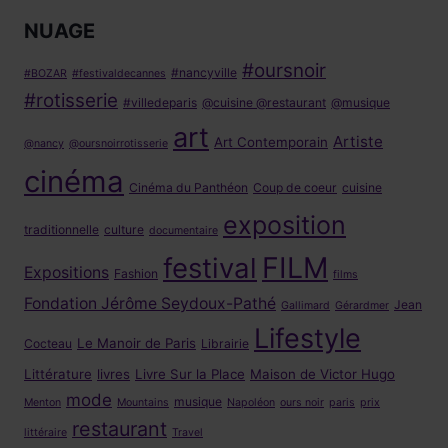
NUAGE
#oursnoir
#nancyville
#BOZAR
#festivaldecannes
#rotisserie
#villedeparis
@cuisine @restaurant
@musique
art
Artiste
Art Contemporain
@nancy
@oursnoirrotisserie
cinéma
Cinéma du Panthéon
Coup de coeur
cuisine
exposition
traditionnelle
culture
documentaire
FILM
festival
Expositions
Fashion
films
Fondation Jérôme Seydoux-Pathé
Jean
Gallimard
Gérardmer
Lifestyle
Le Manoir de Paris
Cocteau
Librairie
Littérature
livres
Livre Sur la Place
Maison de Victor Hugo
mode
musique
Menton
Mountains
Napoléon
ours noir
paris
prix
restaurant
littéraire
Travel