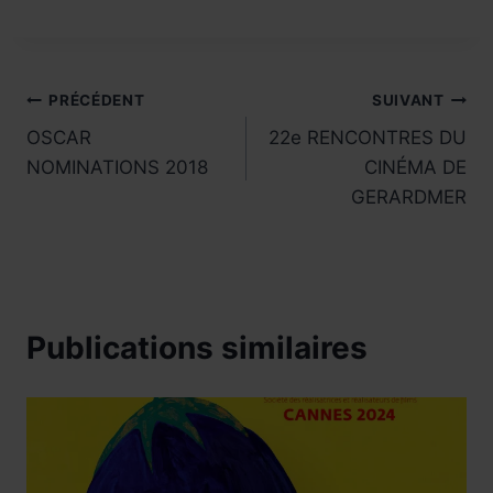
Navigation
PRÉCÉDENT
SUIVANT
OSCAR
22e RENCONTRES DU
de
NOMINATIONS 2018
CINÉMA DE
l’article
GERARDMER
Publications similaires