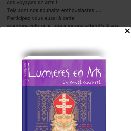
ces voyages en arts !
Tels sont nos souhaits enthousiastes ....
Participez vous aussi à cette
aventure culturelle , nous serons attentifs à vos
suggestions .
Carine, et toute l'équipe
de rédaction du Magazine
Abonnez-vous à la Newsletter
Lumières en Arts
www.lumieresenarts.fr
@lumieresenartsofficiel
« DEMANDEZ LE PROGRAMME »
Chaque mois la rédaction de Lumières en Arts vous proposera
une sélection