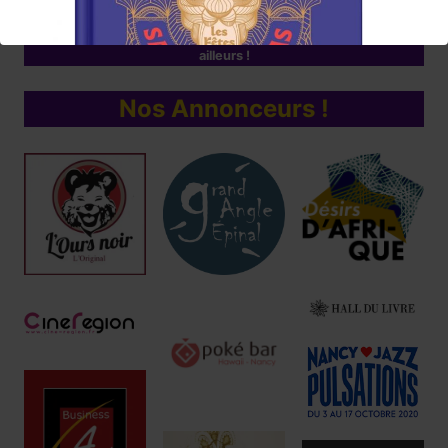
d'albums/films/livres/expos/événements coup de cœur à
consommer sans modération, ici et/ou
ailleurs !
Nos Annonceurs !
Réservez !