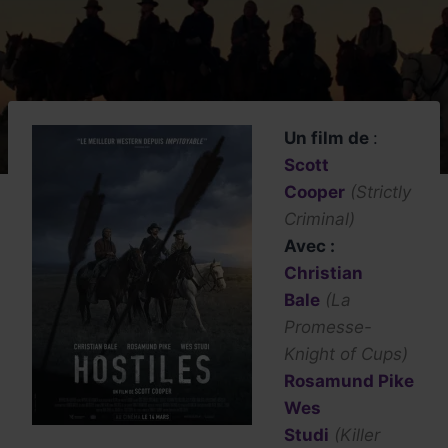
Un film de
:
Scott
Cooper
(Strictly
Criminal)
Avec :
Christian
Bale
(La
Promesse-
Knight of Cups)
Rosamund Pike
Wes
Studi
(Killer