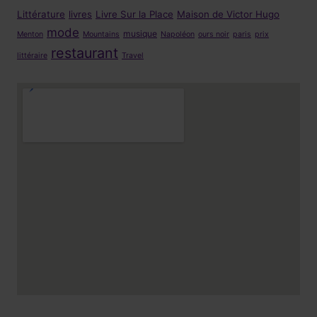
Littérature
livres
Livre Sur la Place
Maison de Victor Hugo
mode
musique
Menton
Mountains
Napoléon
ours noir
paris
prix
restaurant
littéraire
Travel