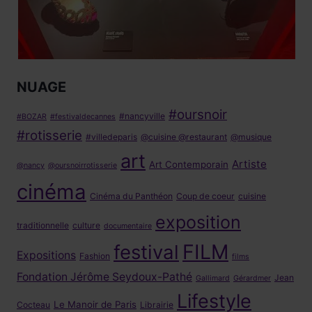
NUAGE
#oursnoir
#nancyville
#BOZAR
#festivaldecannes
#rotisserie
#villedeparis
@cuisine @restaurant
@musique
art
Artiste
Art Contemporain
@nancy
@oursnoirrotisserie
cinéma
Cinéma du Panthéon
Coup de coeur
cuisine
exposition
traditionnelle
culture
documentaire
FILM
festival
Expositions
Fashion
films
Fondation Jérôme Seydoux-Pathé
Jean
Gallimard
Gérardmer
Lifestyle
Le Manoir de Paris
Cocteau
Librairie