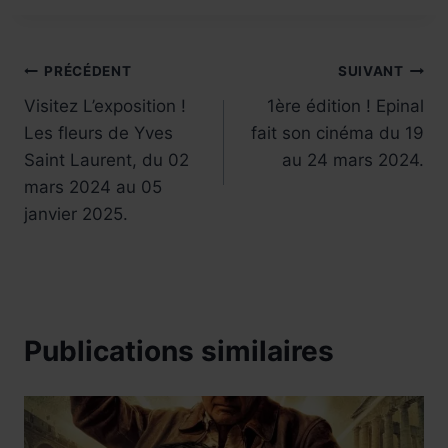
la
publication :
Navigation
PRÉCÉDENT
SUIVANT
Visitez L’exposition !
1ère édition ! Epinal
de
Les fleurs de Yves
fait son cinéma du 19
l’article
Saint Laurent, du 02
au 24 mars 2024.
mars 2024 au 05
janvier 2025.
Publications similaires