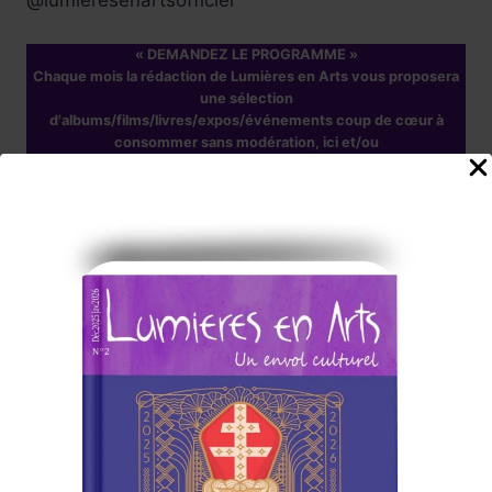
@lumieresenartsofficiel
« DEMANDEZ LE PROGRAMME »
Chaque mois la rédaction de Lumières en Arts vous proposera
une sélection
d'albums/films/livres/expos/événements coup de cœur à
consommer sans modération, ici et/ou
ailleurs !
Nos Annonceurs !