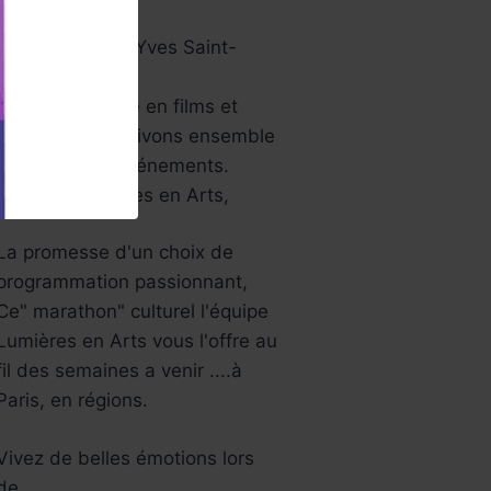
papier …
Aussi le musée Yves Saint-
Laurent…
Une année riche en films et
festivals, bref ,vivons ensemble
tous ces jolis événements.
L’équipe Lumières en Arts,
La promesse d'un choix de
programmation passionnant,
Ce" marathon" culturel l'équipe
Lumières en Arts vous l'offre au
fil des semaines a venir ....à
Paris, en régions.
Vivez de belles émotions lors
de