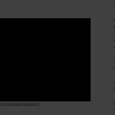
Réservez !
s://chocolats-lamielle.fr/