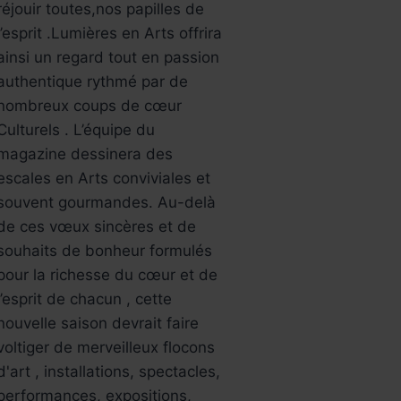
réjouir toutes,nos papilles de
l’esprit .Lumières en Arts offrira
ainsi un regard tout en passion
authentique rythmé par de
nombreux coups de cœur
Culturels . L’équipe du
magazine dessinera des
escales en Arts conviviales et
souvent gourmandes. Au-delà
de ces vœux sincères et de
souhaits de bonheur formulés
pour la richesse du cœur et de
l’esprit de chacun , cette
nouvelle saison devrait faire
voltiger de merveilleux flocons
d'art , installations, spectacles,
performances, expositions,