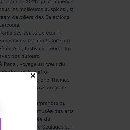
Une année 2026 qui commence
sous les meilleures auspices , la
team dévoilera des Sélections
parcours.
Parmi ses coups de cœur :
Expositions, moments forts du
7ème Art , festivals , rencontre
avec des auteurs.
À Paris , voyage au cœur du
monde : l’artiste afro-
américaine Mickalene Thomas
avec
All About Love
au grand
palais.
L’Asie va vous surprendre au
musée Guimet , musée des arts
asiatiques , Musée du
Luxembourg avec Soulages sur