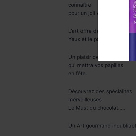
connaître
pour un joli voyage .
L’art offre de belles sensat
Yeux et le palais .
Un plaisir de délices
qui mettra vos papilles
en fête.
Découvrez des spécialités
merveilleuses .
Le Must du chocolat…..
Un Art gourmand inoubliabl