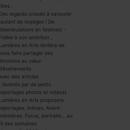
films .
Des regards croisés à savourer
,autant de voyages ! De
déambulations en festivals -
Fidèle à son ambition ,
Lumières en Arts tentera de
vous faire partager ses
émotions au cœur
d’événements
avec des articles
( illustrés par de petits
reportages photos et vidéos)
Lumières en Arts proposera
reportages, brèves, Avant-
premières. Focus, portraits… au
fil des semaines.