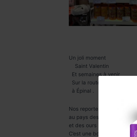
Un joli moment
Saint Valentin
Et semaines à venir
Sur la route de Pâques
à Épinal .
Nos reporters ravis
au pays des lapins
et des ours ..
C’est une boutique Chocola