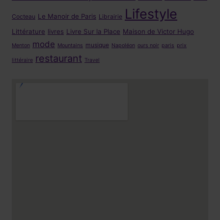
Lifestyle
Le Manoir de Paris
Cocteau
Librairie
Littérature
livres
Livre Sur la Place
Maison de Victor Hugo
mode
musique
Menton
Mountains
Napoléon
ours noir
paris
prix
restaurant
littéraire
Travel