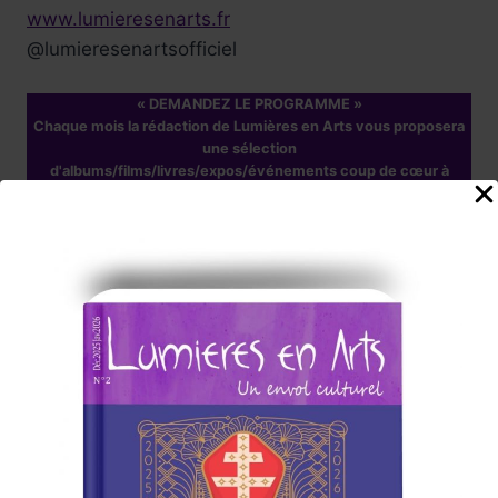
www.lumieresenarts.fr
@lumieresenartsofficiel
« DEMANDEZ LE PROGRAMME »
Chaque mois la rédaction de Lumières en Arts vous proposera
une sélection
d'albums/films/livres/expos/événements coup de cœur à
consommer sans modération, ici et/ou
ailleurs !
Nos Annonceurs !