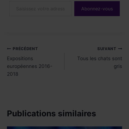
Saisissez votre adresse e-mail…
Abonnez-vous
Navigation
PRÉCÉDENT
SUIVANT
Expositions
Tous les chats sont
de
européennes 2016-
gris
l’article
2018
Publications similaires