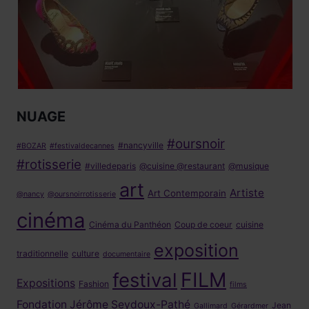
NUAGE
#oursnoir
#nancyville
#BOZAR
#festivaldecannes
#rotisserie
#villedeparis
@cuisine @restaurant
@musique
art
Artiste
Art Contemporain
@nancy
@oursnoirrotisserie
cinéma
Cinéma du Panthéon
Coup de coeur
cuisine
exposition
traditionnelle
culture
documentaire
FILM
festival
Expositions
Fashion
films
Fondation Jérôme Seydoux-Pathé
Jean
Gallimard
Gérardmer