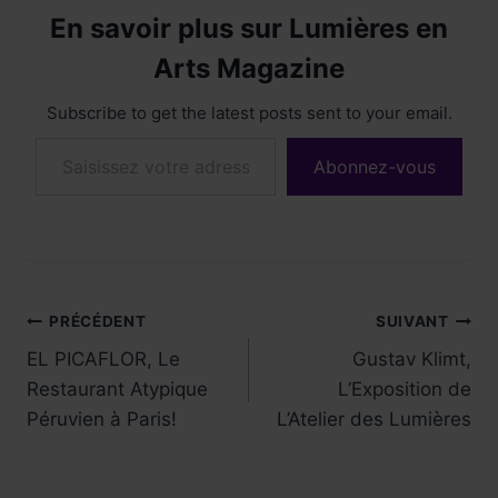
En savoir plus sur Lumières en
Arts Magazine
Subscribe to get the latest posts sent to your email.
Saisissez votre adresse e-mail…
Abonnez-vous
Navigation
PRÉCÉDENT
SUIVANT
EL PICAFLOR, Le
Gustav Klimt,
de
Restaurant Atypique
L’Exposition de
l’article
Péruvien à Paris!
L’Atelier des Lumières