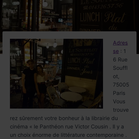
Adres
se
:
1
6 Rue
Souffl
ot,
75005
Paris
Vous
trouve
rez sûrement votre bonheur à la librairie du
cinéma « le Panthéon rue Victor Cousin . Il y a
un choix énorme de littérature contemporaine .