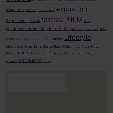
exposition
traditionnelle
culture
documentaire
FILM
festival
Expositions
Fashion
films
Fondation Jérôme Seydoux-Pathé
Jean
Gallimard
Gérardmer
Lifestyle
Le Manoir de Paris
Cocteau
Librairie
Littérature
livres
Livre Sur la Place
Maison de Victor Hugo
mode
musique
Menton
Mountains
Napoléon
ours noir
paris
prix
restaurant
littéraire
Travel