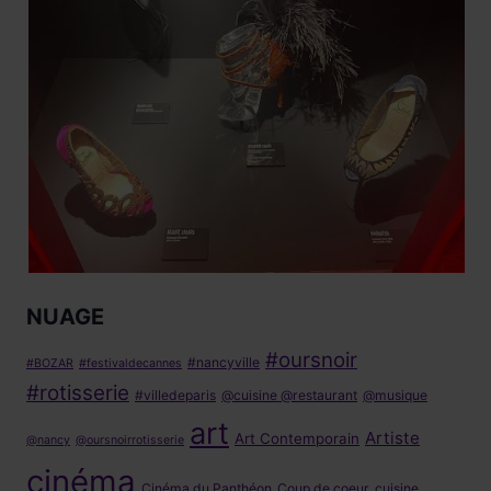
NUAGE
#oursnoir
#nancyville
#BOZAR
#festivaldecannes
#rotisserie
#villedeparis
@cuisine @restaurant
@musique
art
Artiste
Art Contemporain
@nancy
@oursnoirrotisserie
cinéma
Cinéma du Panthéon
Coup de coeur
cuisine