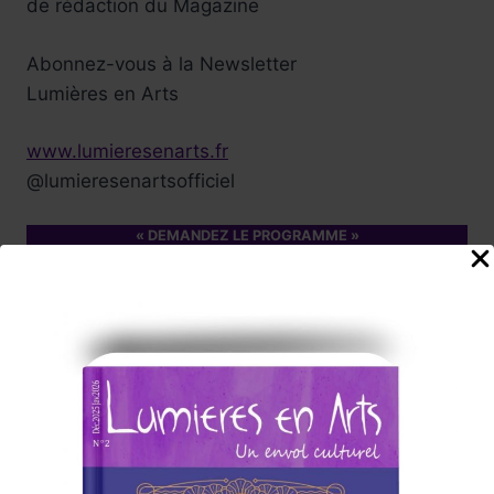
de rédaction du Magazine
Abonnez-vous à la Newsletter
Lumières en Arts
www.lumieresenarts.fr
@lumieresenartsofficiel
« DEMANDEZ LE PROGRAMME »
Chaque mois la rédaction de Lumières en Arts vous proposera
une sélection
d'albums/films/livres/expos/événements coup de cœur à
consommer sans modération, ici et/ou
ailleurs !
Nos Annonceurs !