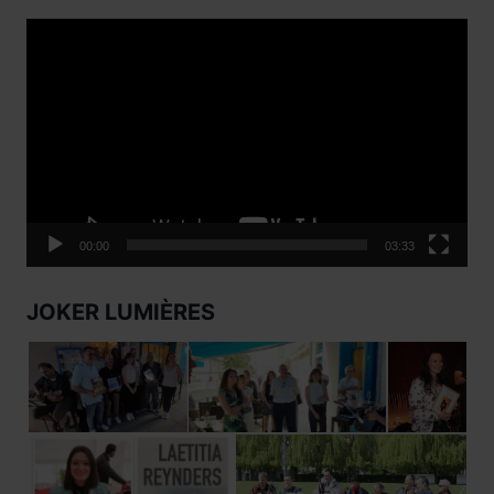
Lecteur
vidéo
00:00
03:33
JOKER LUMIÈRES