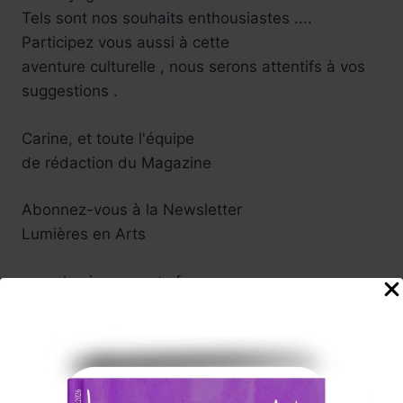
Tels sont nos souhaits enthousiastes ....
Participez vous aussi à cette
aventure culturelle , nous serons attentifs à vos
suggestions .
Carine, et toute l'équipe
de rédaction du Magazine
Abonnez-vous à la Newsletter
Lumières en Arts
www.lumieresenarts.fr
@lumieresenartsofficiel
« DEMANDEZ LE PROGRAMME »
Chaque mois la rédaction de Lumières en Arts vous proposera
une sélection