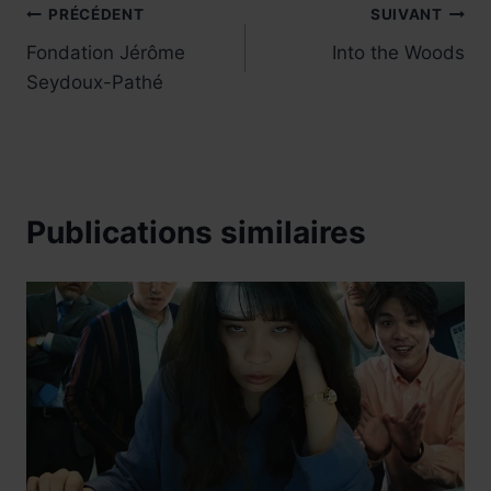
Navigation
PRÉCÉDENT
SUIVANT
Fondation Jérôme
Into the Woods
de
Seydoux-Pathé
l’article
Publications similaires