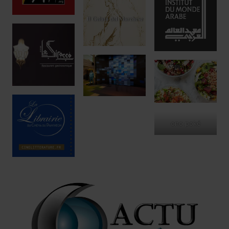
Réservez !
ono poké