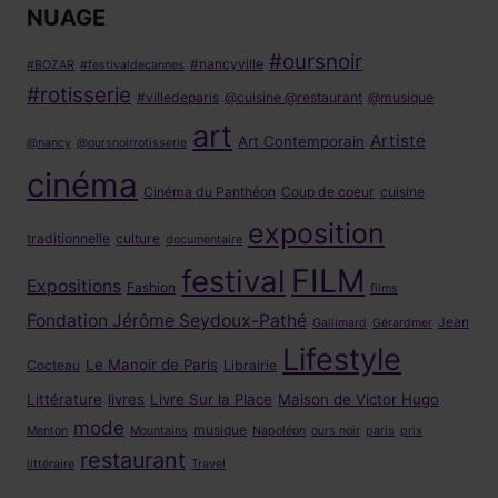
NUAGE
#oursnoir
#nancyville
#BOZAR
#festivaldecannes
#rotisserie
#villedeparis
@cuisine @restaurant
@musique
art
Artiste
Art Contemporain
@nancy
@oursnoirrotisserie
cinéma
Cinéma du Panthéon
Coup de coeur
cuisine
exposition
traditionnelle
culture
documentaire
FILM
festival
Expositions
Fashion
films
Fondation Jérôme Seydoux-Pathé
Jean
Gallimard
Gérardmer
Lifestyle
Le Manoir de Paris
Cocteau
Librairie
Littérature
livres
Livre Sur la Place
Maison de Victor Hugo
mode
musique
Menton
Mountains
Napoléon
ours noir
paris
prix
restaurant
littéraire
Travel