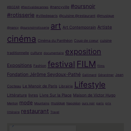
#oursnoir
#nancyville
#BOZAR
#festivaldecannes
#rotisserie
#villedeparis
@cuisine @restaurant
@musique
art
Artiste
Art Contemporain
@nancy
@oursnoirrotisserie
cinéma
Cinéma du Panthéon
Coup de coeur
cuisine
exposition
traditionnelle
culture
documentaire
FILM
festival
Expositions
Fashion
films
Fondation Jérôme Seydoux-Pathé
Jean
Gallimard
Gérardmer
Lifestyle
Le Manoir de Paris
Cocteau
Librairie
Littérature
livres
Livre Sur la Place
Maison de Victor Hugo
mode
musique
Menton
Mountains
Napoléon
ours noir
paris
prix
restaurant
littéraire
Travel