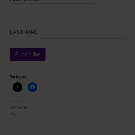
LASTNAME
Partager :
J’aime ça :
Chargement…