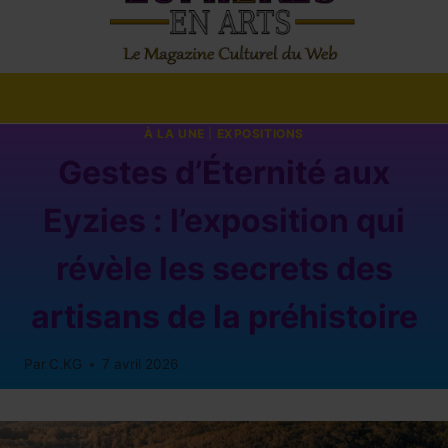
À LA UNE
|
EXPOSITIONS
Gestes d’Éternité aux
Eyzies : l’exposition qui
révèle les secrets des
artisans de la préhistoire
Par
C.KG
7 avril 2026