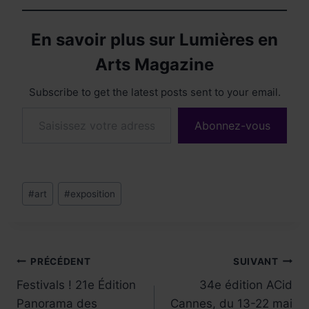
En savoir plus sur Lumières en
Arts Magazine
Subscribe to get the latest posts sent to your email.
Saisissez votre adresse e-mail…
Abonnez-vous
Étiquettes
#
art
#
exposition
de
la
publication :
Navigation
PRÉCÉDENT
SUIVANT
Festivals ! 21e Édition
34e édition ACid
de
Panorama des
Cannes, du 13-22 mai