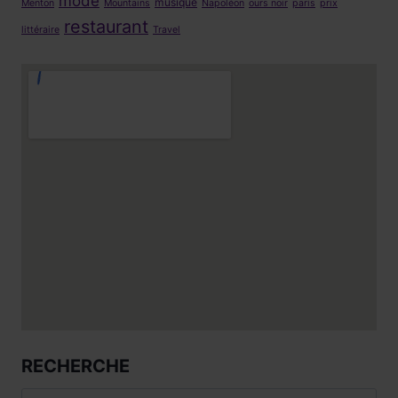
mode
musique
Menton
Mountains
Napoléon
ours noir
paris
prix
restaurant
littéraire
Travel
RECHERCHE