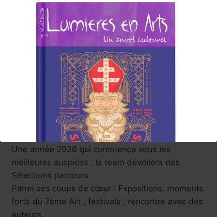
Des regards croisés à savourer ,autant de
voyages ! De déambulations en festivals - Fidèle
à son ambition , Lumières en Arts tentera de
vous faire partager ses émotions au cœur
d’événements
avec des articles
( illustrés par de petits reportages photos et
vidéos)
Lumières en Arts proposera reportages, brèves,
Avant-premières. Focus, portraits… au fil des
semaines.
Une année 2026 qui commence sous les
meilleures auspices , la team dévoilera des
Sélections parcours.
Parmi ses coups de cœur : Expositions, moments
forts du 7ème Art , festivals , rencontre avec des
auteurs.