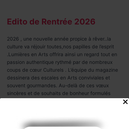
Edito de Rentrée 2026
2026 , une nouvelle année propice à rêver..la
culture va réjouir toutes,nos papilles de l’esprit
.Lumières en Arts offrira ainsi un regard tout en
passion authentique rythmé par de nombreux
coups de cœur Culturels . L’équipe du magazine
dessinera des escales en Arts conviviales et
souvent gourmandes. Au-delà de ces vœux
sincères et de souhaits de bonheur formulés
pour la richesse du cœur et de l’esprit de chacun
, cette nouvelle saison devrait faire voltiger de
merveilleux flocons d'art , installations,
spectacles, performances, expositions, films .