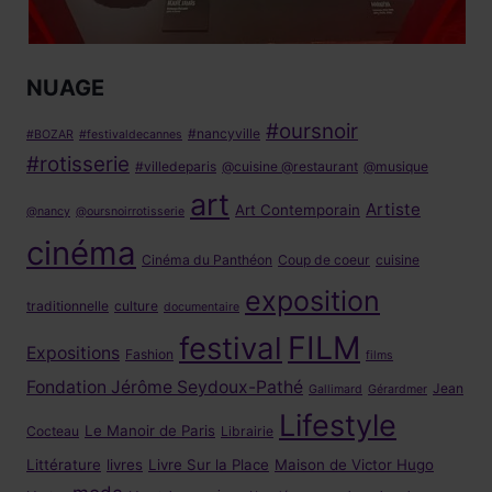
NUAGE
#oursnoir
#nancyville
#BOZAR
#festivaldecannes
#rotisserie
#villedeparis
@cuisine @restaurant
@musique
art
Artiste
Art Contemporain
@nancy
@oursnoirrotisserie
cinéma
Cinéma du Panthéon
Coup de coeur
cuisine
exposition
traditionnelle
culture
documentaire
FILM
festival
Expositions
Fashion
films
Fondation Jérôme Seydoux-Pathé
Jean
Gallimard
Gérardmer
Lifestyle
Le Manoir de Paris
Cocteau
Librairie
Littérature
livres
Livre Sur la Place
Maison de Victor Hugo