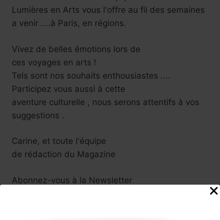
Lumières en Arts vous l'offre au fil des semaines
a venir ....à Paris, en régions.
Vivez de belles émotions lors de
ces voyages en arts !
Tels sont nos souhaits enthousiastes ....
Participez vous aussi à cette
aventure culturelle , nous serons attentifs à vos
suggestions .
Carine, et toute l'équipe
de rédaction du Magazine
Abonnez-vous à la Newsletter
Lumières en Arts
www.lumieresenarts.fr