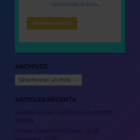
confidentialité de Brevo.
Abonnez- vous !
ARCHIVES
ARCHIVES
ARTICLES RÉCENTS
Coup de Cœur ! Confiserie des Hautes
Vosges
5 août 2026
Visitez ! Destination Nancy , le 18
septembre 2026
5 août 2026