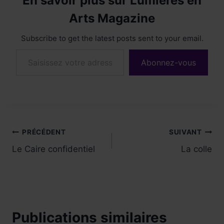
En savoir plus sur Lumières en
Arts Magazine
Subscribe to get the latest posts sent to your email.
Saisissez votre adresse e-mail…
Abonnez-vous
Navigation
PRÉCÉDENT
SUIVANT
Le Caire confidentiel
La colle
de
l’article
Publications similaires