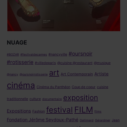
NUAGE
#oursnoir
#nancyville
#BOZAR
#festivaldecannes
#rotisserie
#villedeparis
@cuisine @restaurant
@musique
art
Artiste
Art Contemporain
@nancy
@oursnoirrotisserie
cinéma
Cinéma du Panthéon
Coup de coeur
cuisine
exposition
traditionnelle
culture
documentaire
FILM
festival
Expositions
Fashion
films
Fondation Jérôme Seydoux-Pathé
Jean
Gallimard
Gérardmer