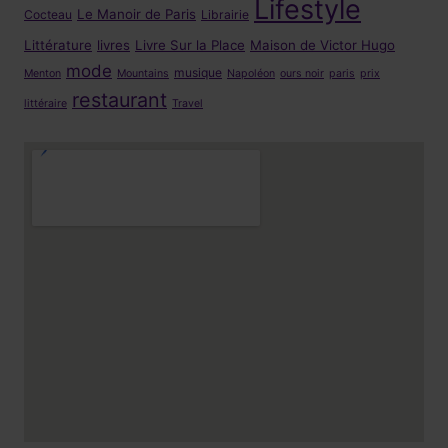
Lifestyle
Le Manoir de Paris
Cocteau
Librairie
Littérature
livres
Livre Sur la Place
Maison de Victor Hugo
mode
musique
Menton
Mountains
Napoléon
ours noir
paris
prix
restaurant
littéraire
Travel