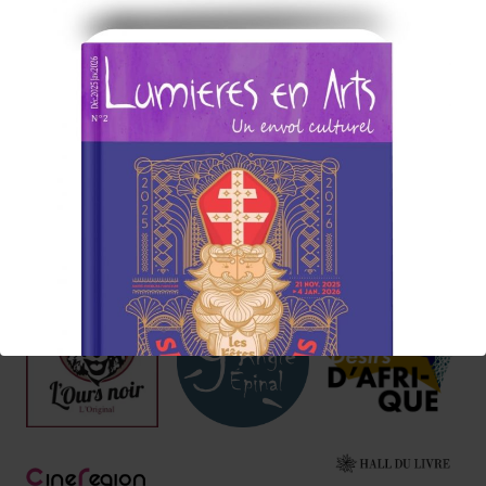
@lumieresenartsofficiel
« DEMANDEZ LE PROGRAMME »
Chaque mois la rédaction de Lumières en Arts vous proposera
une sélection
d'albums/films/livres/expos/événements coup de cœur à
consommer sans modération, ici et/ou
ailleurs !
Nos Annonceurs !