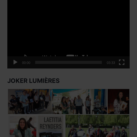
Lecteur
vidéo
00:00
03:33
JOKER LUMIÈRES