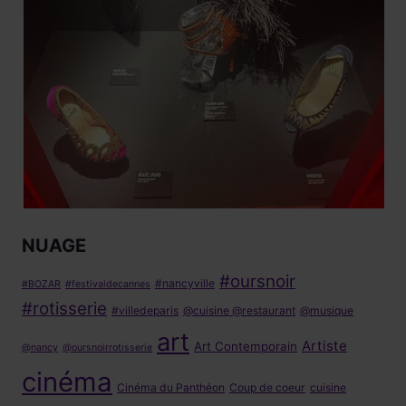
NUAGE
#oursnoir
#nancyville
#BOZAR
#festivaldecannes
#rotisserie
#villedeparis
@cuisine @restaurant
@musique
art
Artiste
Art Contemporain
@nancy
@oursnoirrotisserie
cinéma
Cinéma du Panthéon
Coup de coeur
cuisine