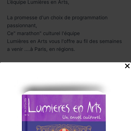
L’équipe Lumières en Arts,
La promesse d'un choix de programmation
passionnant,
Ce" marathon" culturel l'équipe
Lumières en Arts vous l'offre au fil des semaines
a venir ....à Paris, en régions.
Vivez de belles émotions lors de
ces voyages en arts !
Tels sont nos souhaits enthousiastes ....
Participez vous aussi à cette
aventure culturelle , nous serons attentifs à vos
suggestions .
Carine, et toute l'équipe
de rédaction du Magazine