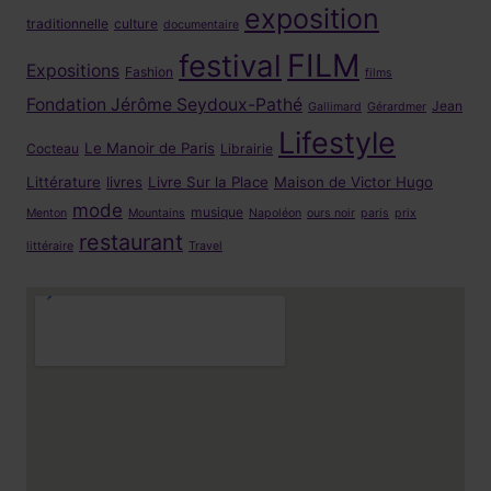
exposition
traditionnelle
culture
documentaire
FILM
festival
Expositions
Fashion
films
Fondation Jérôme Seydoux-Pathé
Jean
Gallimard
Gérardmer
Lifestyle
Le Manoir de Paris
Cocteau
Librairie
Littérature
livres
Livre Sur la Place
Maison de Victor Hugo
mode
musique
Menton
Mountains
Napoléon
ours noir
paris
prix
restaurant
littéraire
Travel