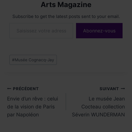
Arts Magazine
Subscribe to get the latest posts sent to your email.
Saisissez votre adresse e-mail…
Abonnez-vous
Étiquettes
#
Musée Cognacq-Jay
de
la
publication :
Navigation
PRÉCÉDENT
SUIVANT
Envie d’un rêve : celui
Le musée Jean
de
de la vision de Paris
Cocteau collection
l’article
par Napoléon
Séverin WUNDERMAN