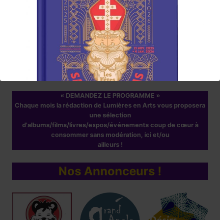
Abonnez-vous à la Newsletter
Lumières en Arts
www.lumieresenarts.fr
@lumieresenartsofficiel
« DEMANDEZ LE PROGRAMME »
Chaque mois la rédaction de Lumières en Arts vous proposera
une sélection
d'albums/films/livres/expos/événements coup de cœur à
consommer sans modération, ici et/ou
ailleurs !
Nos Annonceurs !
Réservez !