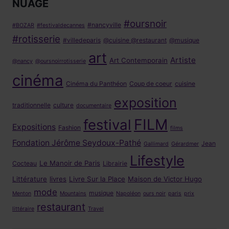
NUAGE
#oursnoir
#nancyville
#BOZAR
#festivaldecannes
#rotisserie
#villedeparis
@cuisine @restaurant
@musique
art
Artiste
Art Contemporain
@nancy
@oursnoirrotisserie
cinéma
Cinéma du Panthéon
Coup de coeur
cuisine
exposition
traditionnelle
culture
documentaire
FILM
festival
Expositions
Fashion
films
Fondation Jérôme Seydoux-Pathé
Jean
Gallimard
Gérardmer
Lifestyle
Le Manoir de Paris
Cocteau
Librairie
Littérature
livres
Livre Sur la Place
Maison de Victor Hugo
mode
musique
Menton
Mountains
Napoléon
ours noir
paris
prix
restaurant
littéraire
Travel