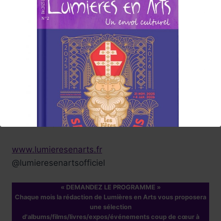
Tels sont nos souhaits enthousiastes ....
Participez vous aussi à cette
aventure culturelle , nous serons attentifs à vos
suggestions .
Carine, et toute l'équipe
de rédaction du Magazine
Abonnez-vous à la Newsletter
Lumières en Arts
www.lumieresenarts.fr
@lumieresenartsofficiel
« DEMANDEZ LE PROGRAMME »
Chaque mois la rédaction de Lumières en Arts vous proposera
une sélection
d'albums/films/livres/expos/événements coup de cœur à