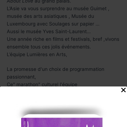
About Love
au grand palais.
L’Asie va vous surprendre au musée Guimet ,
musée des arts asiatiques , Musée du
Luxembourg avec Soulages sur papier …
Aussi le musée Yves Saint-Laurent…
Une année riche en films et festivals, bref ,vivons
ensemble tous ces jolis événements.
L’équipe Lumières en Arts,
La promesse d'un choix de programmation
passionnant,
Ce" marathon" culturel l'équipe
Lumières en Arts vous l'offre au fil des semaines
a venir ....à Paris, en régions.
Vivez de belles émotions lors de
ces voyages en arts !