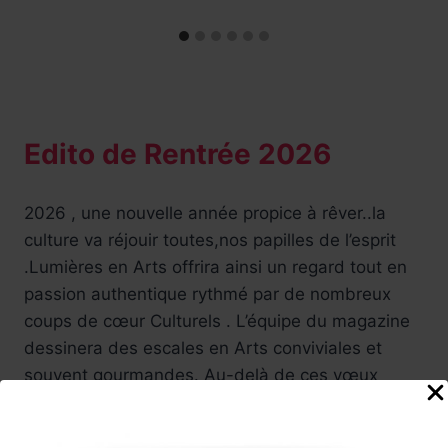
Edito de Rentrée 2026
2026 , une nouvelle année propice à rêver..la
culture va réjouir toutes,nos papilles de l’esprit
.Lumières en Arts offrira ainsi un regard tout en
passion authentique rythmé par de nombreux
coups de cœur Culturels . L’équipe du magazine
dessinera des escales en Arts conviviales et
souvent gourmandes. Au-delà de ces vœux
sincères et de souhaits de bonheur formulés
pour la richesse du cœur et de l’esprit de chacun