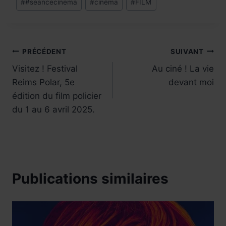
#
#seancecinema
#
cinéma
#
FILM
de
la
publication :
Navigation
PRÉCÉDENT
SUIVANT
Visitez ! Festival
Au ciné ! La vie
de
Reims Polar, 5e
devant moi
l’article
édition du film policier
du 1 au 6 avril 2025.
Publications similaires