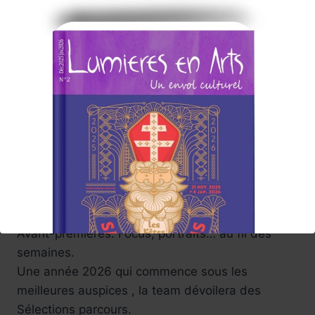
, cette nouvelle saison devrait faire voltiger de
merveilleux flocons d'art , installations,
spectacles, performances, expositions, films .
Des regards croisés à savourer ,autant de
voyages ! De déambulations en festivals - Fidèle
à son ambition , Lumières en Arts tentera de
vous faire partager ses émotions au cœur
d’événements
avec des articles
( illustrés par de petits reportages photos et
vidéos)
Lumières en Arts proposera reportages, brèves,
Avant-premières. Focus, portraits… au fil des
semaines.
Une année 2026 qui commence sous les
meilleures auspices , la team dévoilera des
Sélections parcours.