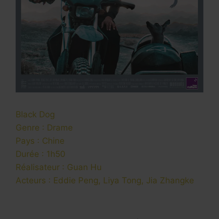
Black Dog
Genre : Drame
Pays : Chine
Durée : 1h50
Réalisateur : Guan Hu
Acteurs : Eddie Peng, Liya Tong, Jia Zhangke