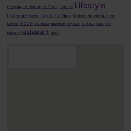
Lifestyle
Le Manoir de Paris
Cocteau
Librairie
Littérature
livres
Livre Sur la Place
Maison de Victor Hugo
mode
musique
Menton
Mountains
Napoléon
ours noir
paris
prix
restaurant
littéraire
Travel