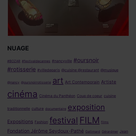
NUAGE
#oursnoir
#nancyville
#BOZAR
#festivaldecannes
#rotisserie
#villedeparis
@cuisine @restaurant
@musique
art
Artiste
Art Contemporain
@nancy
@oursnoirrotisserie
cinéma
Cinéma du Panthéon
Coup de coeur
cuisine
exposition
traditionnelle
culture
documentaire
FILM
festival
Expositions
Fashion
films
Fondation Jérôme Seydoux-Pathé
Jean
Gallimard
Gérardmer