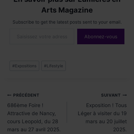
Arts Magazine
Subscribe to get the latest posts sent to your email.
Saisissez votre adresse e-mail…
Abonnez-vous
Étiquettes
#
Expositions
#
Lifestyle
de
la
publication :
Navigation
PRÉCÉDENT
SUIVANT
686ème Foire !
Exposition ! Tous
de
Attractive de Nancy,
Léger à visiter du 19
l’article
cours Leopold, du 28
mars au 20 juillet
mars au 27 avril 2025.
2025.