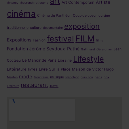
art
Artiste
Art Contemporain
@nancy
@oursnoirrotisserie
cinéma
Cinéma du Panthéon
Coup de coeur
cuisine
exposition
traditionnelle
culture
documentaire
FILM
festival
Expositions
Fashion
films
Fondation Jérôme Seydoux-Pathé
Jean
Gallimard
Gérardmer
Lifestyle
Le Manoir de Paris
Cocteau
Librairie
Littérature
livres
Livre Sur la Place
Maison de Victor Hugo
mode
musique
Menton
Mountains
Napoléon
ours noir
paris
prix
restaurant
littéraire
Travel