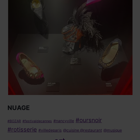
NUAGE
#oursnoir
#nancyville
#BOZAR
#festivaldecannes
#rotisserie
#villedeparis
@cuisine @restaurant
@musique