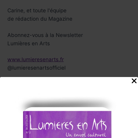
Carine, et toute l'équipe
de rédaction du Magazine
Abonnez-vous à la Newsletter
Lumières en Arts
www.lumieresenarts.fr
@lumieresenartsofficiel
« DEMANDEZ LE PROGRAMME »
Chaque mois la rédaction de Lumières en Arts vous proposera
une sélection
d'albums/films/livres/expos/événements coup de cœur à
consommer sans modération, ici et/ou
ailleurs !
Nos Annonceurs !