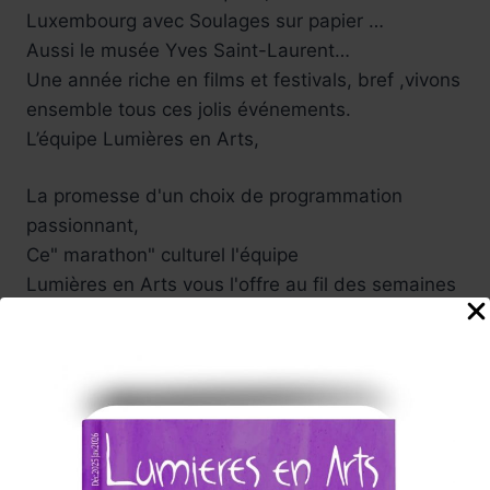
Luxembourg avec Soulages sur papier …
Aussi le musée Yves Saint-Laurent…
Une année riche en films et festivals, bref ,vivons
ensemble tous ces jolis événements.
L’équipe Lumières en Arts,
La promesse d'un choix de programmation
passionnant,
Ce" marathon" culturel l'équipe
Lumières en Arts vous l'offre au fil des semaines
a venir ....à Paris, en régions.
Vivez de belles émotions lors de
ces voyages en arts !
Tels sont nos souhaits enthousiastes ....
Participez vous aussi à cette
aventure culturelle , nous serons attentifs à vos