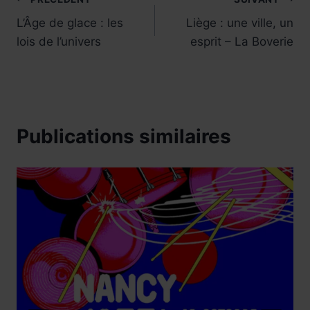
Navigation
L’Âge de glace : les
Liège : une ville, un
de
lois de l’univers
esprit – La Boverie
l’article
Publications similaires