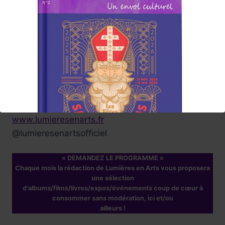
suggestions .
Carine, et toute l'équipe
de rédaction du Magazine
Abonnez-vous à la Newsletter
Lumières en Arts
www.lumieresenarts.fr
@lumieresenartsofficiel
« DEMANDEZ LE PROGRAMME »
Chaque mois la rédaction de Lumières en Arts vous proposera
une sélection
d'albums/films/livres/expos/événements coup de cœur à
consommer sans modération, ici et/ou
ailleurs !
Réservez !