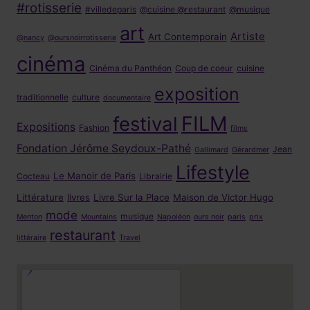
#rotisserie
#villedeparis
@cuisine @restaurant
@musique
art
Artiste
Art Contemporain
@nancy
@oursnoirrotisserie
cinéma
Cinéma du Panthéon
Coup de coeur
cuisine
exposition
traditionnelle
culture
documentaire
FILM
festival
Expositions
Fashion
films
Fondation Jérôme Seydoux-Pathé
Jean
Gallimard
Gérardmer
Lifestyle
Le Manoir de Paris
Cocteau
Librairie
Littérature
livres
Livre Sur la Place
Maison de Victor Hugo
mode
musique
Menton
Mountains
Napoléon
ours noir
paris
prix
restaurant
littéraire
Travel