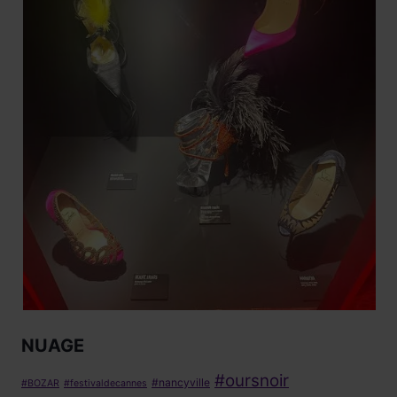
NUAGE
#oursnoir
#nancyville
#BOZAR
#festivaldecannes