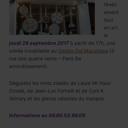
l’évén
ement
tout
en art
le
jeudi 28 septembre 2017
à partir de 17h, une
soirée inoubliable au
Gelato Del Marchese
(3
rue des quatre vents – Paris 6e
arrondissement).
Dégustez les mots ciselés de Laure Mi Hyun
Croset, de Jean-Luc Forhelli et de Cyril A
Skinary et les glaces célestes du marquis.
Informations au 06.60.53.96.09