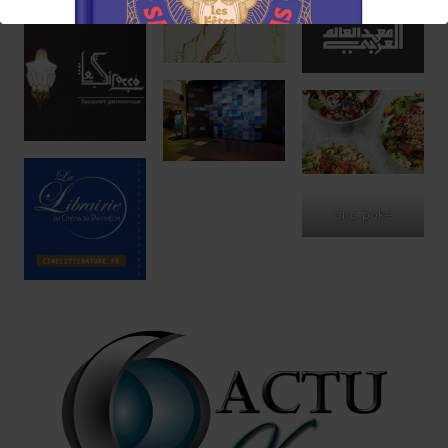
ono poké
Réservez !