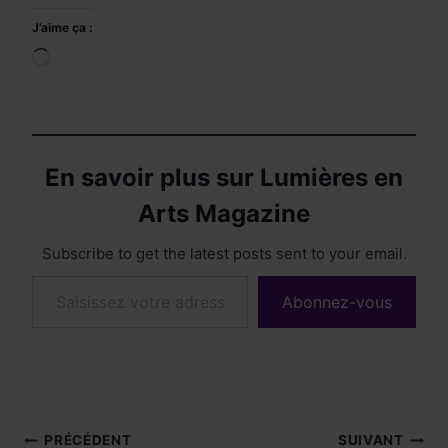
J’aime ça :
Chargement…
En savoir plus sur Lumières en
Arts Magazine
Subscribe to get the latest posts sent to your email.
Saisissez votre adresse e-mail…
Abonnez-vous
Navigation
PRÉCÉDENT
SUIVANT