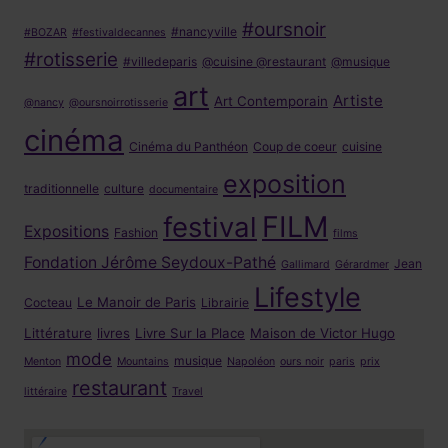
#oursnoir
#nancyville
#BOZAR
#festivaldecannes
#rotisserie
#villedeparis
@cuisine @restaurant
@musique
art
Artiste
Art Contemporain
@nancy
@oursnoirrotisserie
cinéma
Cinéma du Panthéon
Coup de coeur
cuisine
exposition
traditionnelle
culture
documentaire
FILM
festival
Expositions
Fashion
films
Fondation Jérôme Seydoux-Pathé
Jean
Gallimard
Gérardmer
Lifestyle
Le Manoir de Paris
Cocteau
Librairie
Littérature
livres
Livre Sur la Place
Maison de Victor Hugo
mode
musique
Menton
Mountains
Napoléon
ours noir
paris
prix
restaurant
littéraire
Travel