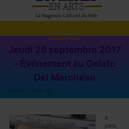
DÉAMBULATIONS
Jeudi 28 septembre 2017
– Événement au Gelato
Del Marchese
Par
C.KG
17 août 2017
A
paris,