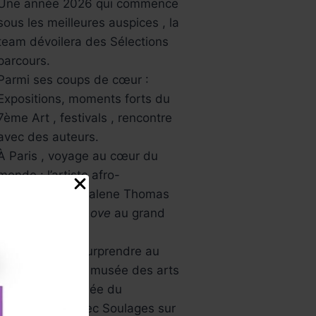
Une année 2026 qui commence
sous les meilleures auspices , la
team dévoilera des Sélections
parcours.
Parmi ses coups de cœur :
Expositions, moments forts du
7ème Art , festivals , rencontre
avec des auteurs.
À Paris , voyage au cœur du
monde : l’artiste afro-
américaine Mickalene Thomas
avec
All About Love
au grand
palais.
L’Asie va vous surprendre au
musée Guimet , musée des arts
asiatiques , Musée du
Luxembourg avec Soulages sur