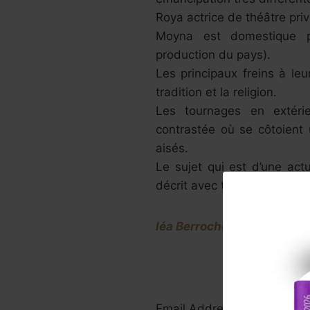
Roya actrice de théâtre privi
Moyna est domestique pui
production du pays).
Les principaux freins à leu
tradition et la religion.
Les tournages en extéri
contrastée où se côtoient u
aisés.
Le sujet qui est d’une act
décrit avec toute sa comple
léa Berroche
Email Address*