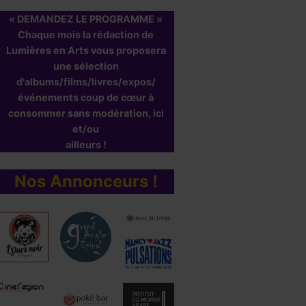
« DEMANDEZ LE PROGRAMME »
Chaque mois la rédaction de
Lumières en Arts vous proposera
une sélection
d'albums/films/livres/expos/
événements coup de cœur à
consommer sans modération, ici
Les châteaux 
et/ou
Sable
ailleurs !
Par
Léa Berroche
Nos Annonceurs !
25 mars 2015
ÔTEL
RANSYlVANIE, Des
acances