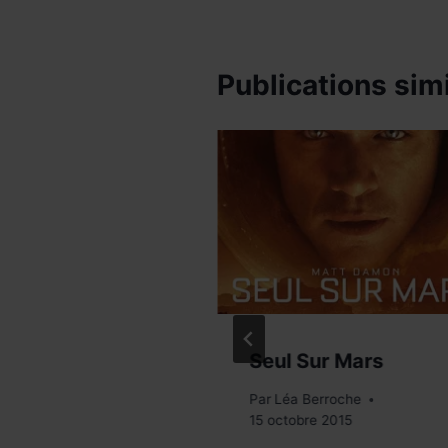
Publications simi
e Court
Seul Sur Mars
erroche
Par
Léa Berroche
017
15 octobre 2015