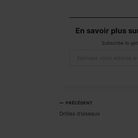
En savoir plus s
Subscribe to get 
Saisissez votre adresse e-mail…
Navigation
PRÉCÉDENT
Drôles d’oiseaux
de
l’article