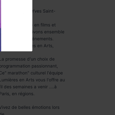
papier …
Aussi le musée Yves Saint-
Laurent…
Une année riche en films et
festivals, bref ,vivons ensemble
tous ces jolis événements.
L’équipe Lumières en Arts,
La promesse d'un choix de
programmation passionnant,
Ce" marathon" culturel l'équipe
Lumières en Arts vous l'offre au
fil des semaines a venir ....à
Paris, en régions.
Vivez de belles émotions lors
de