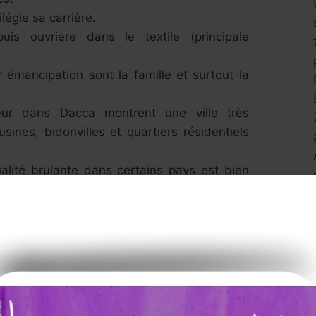
légie sa carrière.
s ouvrière dans le textile (principale
r émancipation sont la famille et surtout la
eur dans Dacca montrent une ville très
sines, bidonvilles et quartiers résidentiels
ualité brulante dans certains pays est bien
xité dans Les lauriers roses rouges.