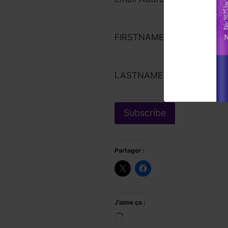
FIRSTNAME
LASTNAME
Partager :
J’aime ça :
Chargement…