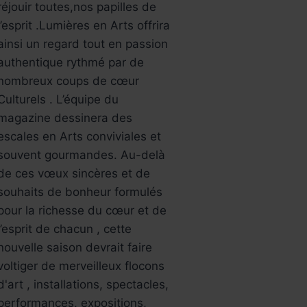
réjouir toutes,nos papilles de
l’esprit .Lumières en Arts offrira
ainsi un regard tout en passion
authentique rythmé par de
nombreux coups de cœur
Culturels . L’équipe du
magazine dessinera des
escales en Arts conviviales et
souvent gourmandes. Au-delà
de ces vœux sincères et de
souhaits de bonheur formulés
pour la richesse du cœur et de
l’esprit de chacun , cette
nouvelle saison devrait faire
voltiger de merveilleux flocons
d'art , installations, spectacles,
performances, expositions,