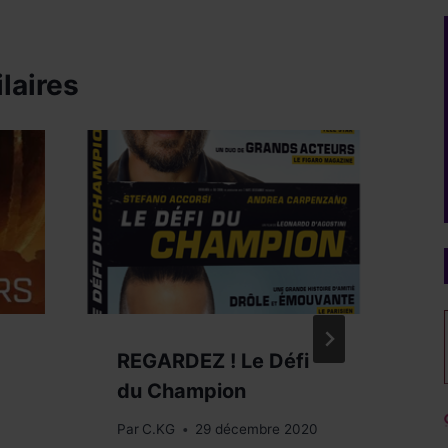
laires
REGARDEZ ! Le Défi
H
du Champion
T
v
Par
C.KG
29 décembre 2020