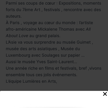
Parmi ses coups de cœur : Expositions, moments
forts du 7ème Art , festivals , rencontre avec des
auteurs.
À Paris , voyage au cœur du monde : l’artiste
afro-américaine Mickalene Thomas avec
All
About Love
au grand palais.
L’Asie va vous surprendre au musée Guimet ,
musée des arts asiatiques , Musée du
Luxembourg avec Soulages sur papier …
Aussi le musée Yves Saint-Laurent…
Une année riche en films et festivals, bref ,vivons
ensemble tous ces jolis événements.
L’équipe Lumières en Arts,
La promesse d'un choix de programmation
passionnant,
Ce" marathon" culturel l'équipe