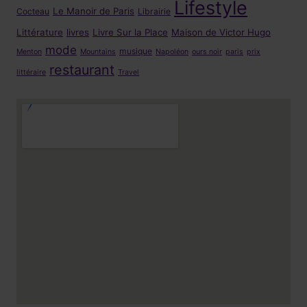
Lifestyle
Le Manoir de Paris
Cocteau
Librairie
Littérature
livres
Livre Sur la Place
Maison de Victor Hugo
mode
musique
Menton
Mountains
Napoléon
ours noir
paris
prix
restaurant
littéraire
Travel