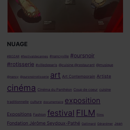
NUAGE
#oursnoir
#nancyville
#BOZAR
#festivaldecannes
#rotisserie
#villedeparis
@cuisine @restaurant
@musique
art
Artiste
Art Contemporain
@nancy
@oursnoirrotisserie
cinéma
Cinéma du Panthéon
Coup de coeur
cuisine
exposition
traditionnelle
culture
documentaire
FILM
festival
Expositions
Fashion
films
Fondation Jérôme Seydoux-Pathé
Jean
Gallimard
Gérardmer