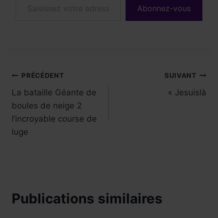
Abonnez-vous
Navigation
PRÉCÉDENT
SUIVANT
La bataille Géante de
« Jesuislà
de
boules de neige 2
l’article
l’incroyable course de
luge
Publications similaires