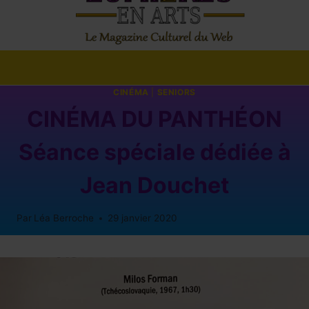
CINÉMA
|
SENIORS
CINÉMA DU PANTHÉON
Séance spéciale dédiée à
Jean Douchet
Par
Léa Berroche
29 janvier 2020