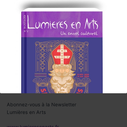
Lumières en Arts vous l'offre au fil des semaines
a venir ....à Paris, en régions.
Vivez de belles émotions lors de
ces voyages en arts !
Tels sont nos souhaits enthousiastes ....
Participez vous aussi à cette
aventure culturelle , nous serons attentifs à vos
suggestions .
Carine, et toute l'équipe
de rédaction du Magazine
Abonnez-vous à la Newsletter
Lumières en Arts