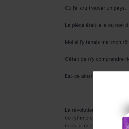
Où j’ai cru trouver un pays.
La pièce était-elle ou non d
Moi si j’y tenais mal mon rô
C’était de n’y comprendre r
Est-ce ainsi que les hommes
La révolution a bien eu lie
de rythme et d’humour. On re
nous lui connaissons, la mi