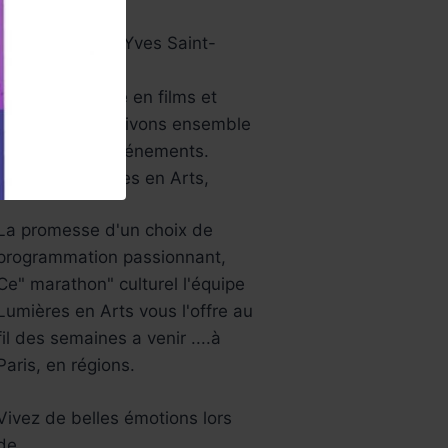
papier …
Aussi le musée Yves Saint-
Laurent…
Une année riche en films et
festivals, bref ,vivons ensemble
tous ces jolis événements.
L’équipe Lumières en Arts,
La promesse d'un choix de
programmation passionnant,
Ce" marathon" culturel l'équipe
Lumières en Arts vous l'offre au
fil des semaines a venir ....à
Paris, en régions.
Vivez de belles émotions lors
de