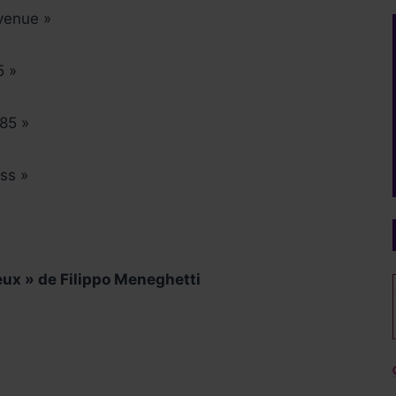
venue »
5 »
85 »
ss »
Deux » de Filippo Meneghetti