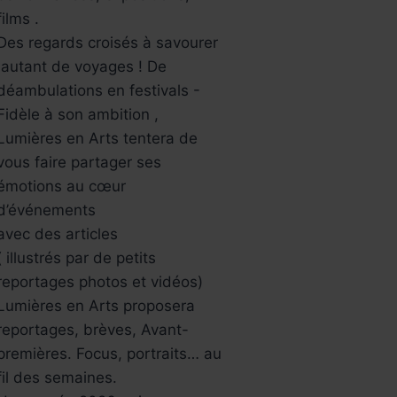
films .
Des regards croisés à savourer
,autant de voyages ! De
déambulations en festivals -
Fidèle à son ambition ,
Lumières en Arts tentera de
vous faire partager ses
émotions au cœur
d’événements
avec des articles
( illustrés par de petits
reportages photos et vidéos)
Lumières en Arts proposera
reportages, brèves, Avant-
premières. Focus, portraits… au
fil des semaines.