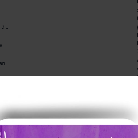
rôle
le
ien
 vivent » (Louis Aragon).
u dans sa diversité, sa parité, mais manque
tiendra, avec la gouaille et la sincérité que
se à nu de Corinne Masiero, Capitaine