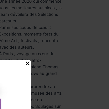
Une année 2026 qui commence
sous les meilleures auspices , la
team dévoilera des Sélections
parcours.
Parmi ses coups de cœur :
Expositions, moments forts du
7ème Art , festivals , rencontre
avec des auteurs.
À Paris , voyage au cœur du
monde : l’artiste afro-
américaine Mickalene Thomas
avec
All About Love
au grand
palais.
L’Asie va vous surprendre au
musée Guimet , musée des arts
asiatiques , Musée du
Luxembourg avec Soulages sur