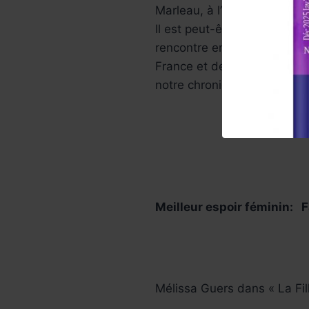
Marleau, à l’image des inte
Il est peut-être temps d’in
rencontre entre le public et
France et de Navarre. Vous 
notre chroniqueuse Véroniq
Meilleur espoir féminin: 
Mélissa Guers dans « La Fil