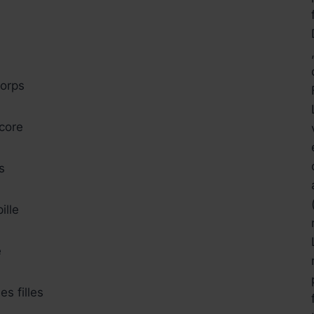
corps
core
s
ille
e
s filles