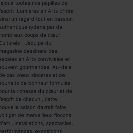
réjouir toutes,nos papilles de
l’esprit .Lumières en Arts offrira
ainsi un regard tout en passion
authentique rythmé par de
nombreux coups de cœur
Culturels . L’équipe du
magazine dessinera des
escales en Arts conviviales et
souvent gourmandes. Au-delà
de ces vœux sincères et de
souhaits de bonheur formulés
pour la richesse du cœur et de
l’esprit de chacun , cette
nouvelle saison devrait faire
voltiger de merveilleux flocons
d'art , installations, spectacles,
performances, expositions,