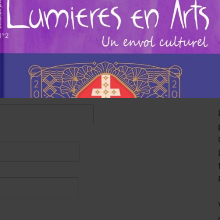
Emmanuel Salinger-André Korben qui a su
rsonnage habité par une obsession folle que
er.
Christian de Rouffignac et Léa Berroche