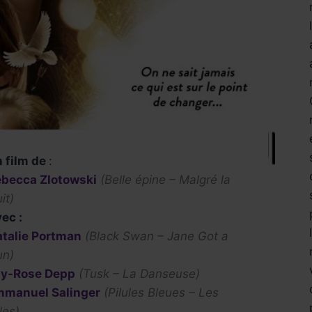
 film de
:
becca Zlotowski
(Belle épine – Malgré la
it)
ec :
talie Portman
(Black Swan – Jane Got a
un)
ly-Rose Depp
(Tusk – La Danseuse)
mmanuel Salinger
(Pilules Bleues – Les
lles)