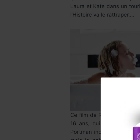
Laura et Kate dans un tour
l’Histoire va le rattraper….
Ce film de Rebecca Zlotows
16 ans, qui ne se sort pa
Portman incarne superbemen