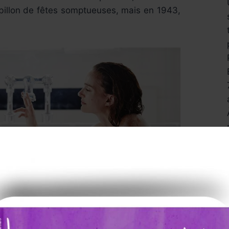
billon de fêtes somptueuses, mais en 1943,
ki met en scène Lily-Rose Depp, tout juste
s trop mal d’un rôle assez ingrat. Natalie
t une sœur à la fois protectrice et rivale