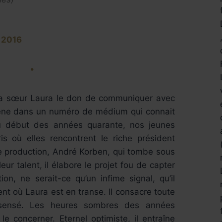
 2016
•
sa sœur Laura le don de communiquer avec
scène dans un numéro de médium qui connait
u début des années quarante, nos jeunes
is où elles rencontrent le riche président
e production, André Korben, qui tombe sous
ur talent, il élabore le projet fou de capter
tion, ne serait-ce qu’un infime signal, qu’il
t où Laura est en transe. II consacre toute
nsensé. Les heures sombres des années
e concerner. Eternel optimiste, il entraîne