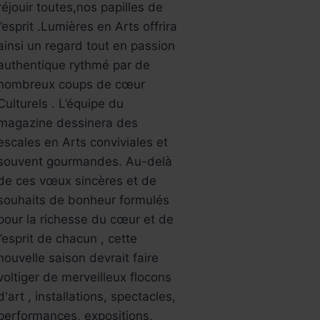
réjouir toutes,nos papilles de
l’esprit .Lumières en Arts offrira
ainsi un regard tout en passion
authentique rythmé par de
nombreux coups de cœur
Culturels . L’équipe du
magazine dessinera des
escales en Arts conviviales et
souvent gourmandes. Au-delà
de ces vœux sincères et de
souhaits de bonheur formulés
pour la richesse du cœur et de
l’esprit de chacun , cette
nouvelle saison devrait faire
voltiger de merveilleux flocons
d'art , installations, spectacles,
performances, expositions,