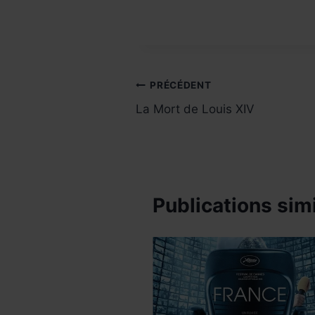
Navigation
PRÉCÉDENT
La Mort de Louis XIV
de
l’article
Publications simi