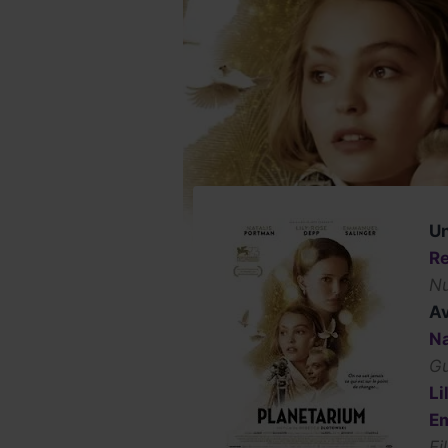
Un
Re
Nu
Av
Na
G
Li
E
Fi