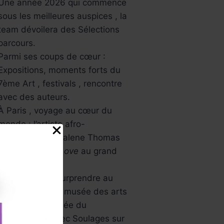
Une année 2026 qui commence
sous les meilleures auspices , la
team dévoilera des Sélections
parcours.
Parmi ses coups de cœur :
Expositions, moments forts du
7ème Art , festivals , rencontre
avec des auteurs.
À Paris , voyage au cœur du
monde : l’artiste afro-
américaine Mickalene Thomas
avec
All About Love
au grand
palais.
L’Asie va vous surprendre au
musée Guimet , musée des arts
asiatiques , Musée du
Luxembourg avec Soulages sur