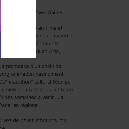
papier …
Aussi le musée Yves Saint-
Laurent…
Une année riche en films et
festivals, bref ,vivons ensemble
tous ces jolis événements.
L’équipe Lumières en Arts,
La promesse d'un choix de
programmation passionnant,
Ce" marathon" culturel l'équipe
Lumières en Arts vous l'offre au
fil des semaines a venir ....à
Paris, en régions.
Vivez de belles émotions lors
de