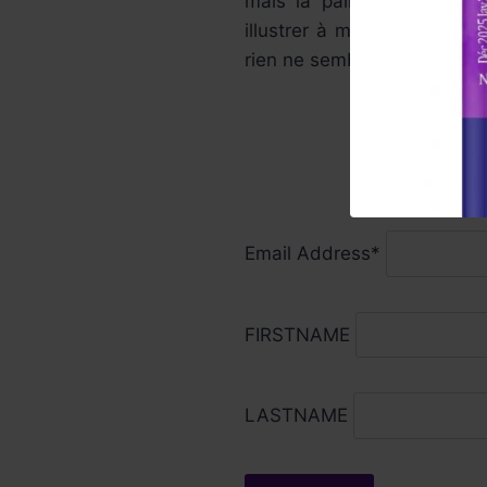
mais la palme revient à 
illustrer à merveille ce pe
rien ne semble pouvoir frein
Email Address*
FIRSTNAME
LASTNAME