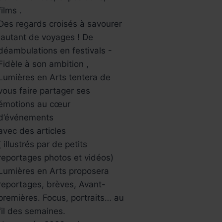
films .
Des regards croisés à savourer
,autant de voyages ! De
déambulations en festivals -
Fidèle à son ambition ,
Lumières en Arts tentera de
vous faire partager ses
émotions au cœur
d’événements
avec des articles
( illustrés par de petits
reportages photos et vidéos)
Lumières en Arts proposera
reportages, brèves, Avant-
premières. Focus, portraits… au
fil des semaines.