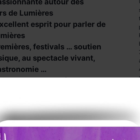
assionnante autour des
s de Lumières
xcellent esprit pour parler de
lumières
emières, festivals … soutien
ique, au spectacle vivant,
gastronomie …
ajorelle
pour aller à la
 nouveau à Nancy
te a confirmé les nominés
ts et jokers gourmands –
 du vice-président de la
C A