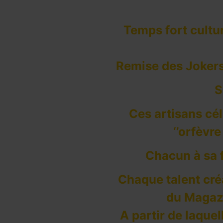
Temps fort cultu
Remise des Joker
S
Ces artisans cél
‘’orfèvr
Chacun à sa f
Chaque talent créa
du Magaz
A partir de laquel