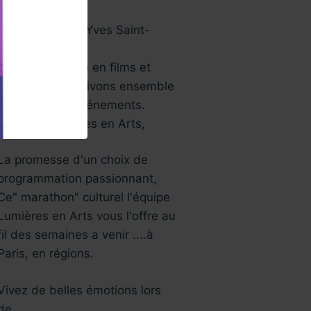
papier …
Aussi le musée Yves Saint-
Laurent…
Une année riche en films et
festivals, bref ,vivons ensemble
tous ces jolis événements.
L’équipe Lumières en Arts,
La promesse d'un choix de
programmation passionnant,
Ce" marathon" culturel l'équipe
Lumières en Arts vous l'offre au
fil des semaines a venir ....à
Paris, en régions.
Vivez de belles émotions lors
de