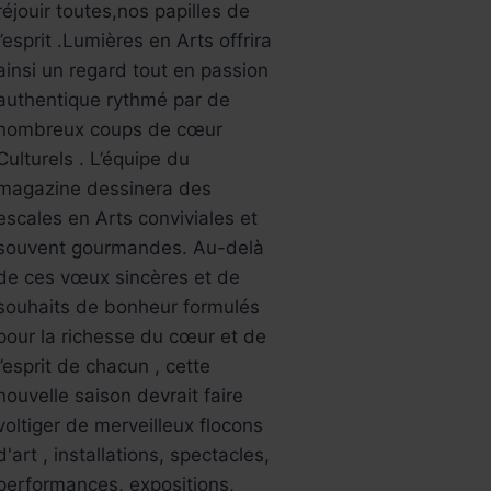
réjouir toutes,nos papilles de
l’esprit .Lumières en Arts offrira
ainsi un regard tout en passion
authentique rythmé par de
nombreux coups de cœur
Culturels . L’équipe du
magazine dessinera des
escales en Arts conviviales et
souvent gourmandes. Au-delà
de ces vœux sincères et de
souhaits de bonheur formulés
pour la richesse du cœur et de
l’esprit de chacun , cette
nouvelle saison devrait faire
voltiger de merveilleux flocons
d'art , installations, spectacles,
performances, expositions,