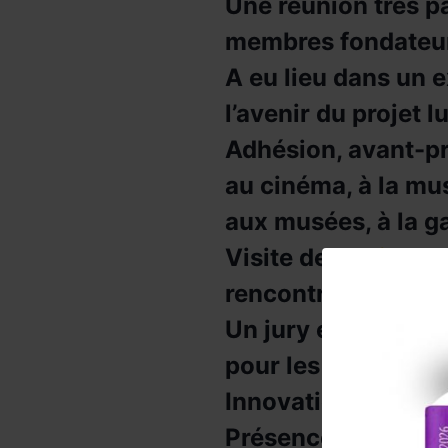
Une réunion très p
membres fondateur
A eu lieu dans un e
l’avenir du projet 
Adhésion, avant-pr
au cinéma, à la mus
aux musées, à la 
Visite de la
Villa M
rencontre de l’art
Un jury enthousias
pour les événemen
Innovation.
Présence remarquée