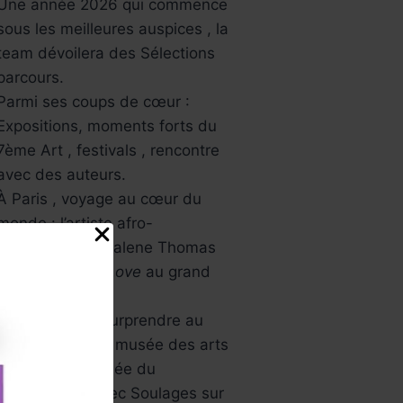
Une année 2026 qui commence
sous les meilleures auspices , la
team dévoilera des Sélections
parcours.
Parmi ses coups de cœur :
Expositions, moments forts du
7ème Art , festivals , rencontre
avec des auteurs.
À Paris , voyage au cœur du
monde : l’artiste afro-
américaine Mickalene Thomas
avec
All About Love
au grand
palais.
L’Asie va vous surprendre au
musée Guimet , musée des arts
asiatiques , Musée du
Luxembourg avec Soulages sur