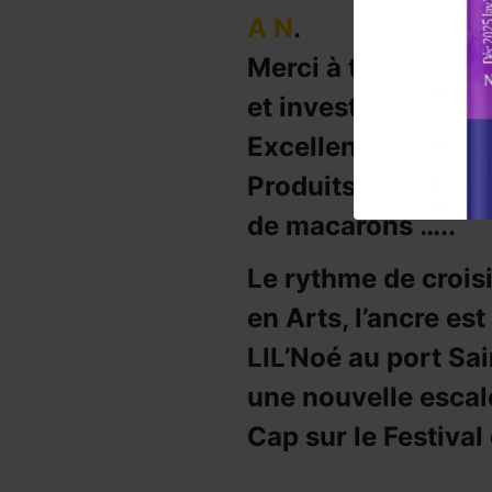
A N
.
Merci à tous les p
et investissement
Excellent cocktail 
Produits terroirs e
de macarons …..
Le rythme de crois
en Arts, l’ancre es
LIL’Noé au port Sa
une nouvelle escal
Cap sur le Festival