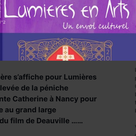
artenaires pour leur présence
offert par Lil’Noé, ………
t dégustation
ière s’affiche pour Lumières
t levée de la péniche
inte Catherine à Nancy pour
e au grand large
 du film de Deauville ……