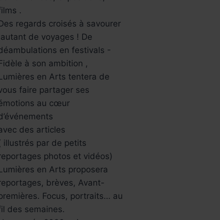
films .
Des regards croisés à savourer
,autant de voyages ! De
déambulations en festivals -
Fidèle à son ambition ,
Lumières en Arts tentera de
vous faire partager ses
émotions au cœur
d’événements
avec des articles
( illustrés par de petits
reportages photos et vidéos)
Lumières en Arts proposera
reportages, brèves, Avant-
premières. Focus, portraits… au
fil des semaines.