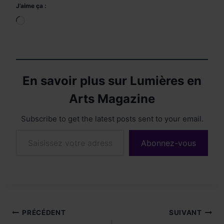
J’aime ça :
Chargement…
En savoir plus sur Lumières en
Arts Magazine
Subscribe to get the latest posts sent to your email.
Saisissez votre adresse e-mail…
Abonnez-vous
Navigation
PRÉCÉDENT
SUIVANT