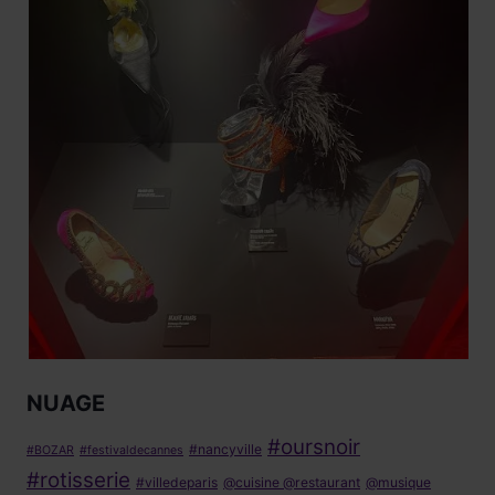
NUAGE
#oursnoir
#nancyville
#BOZAR
#festivaldecannes
#rotisserie
#villedeparis
@cuisine @restaurant
@musique