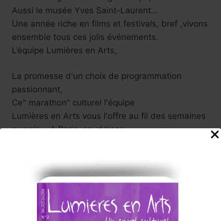
Aussi le musée Yves Saint-Laurent…
Une année riche en films et festivals, bref ,vivons
ensemble tous ces jolis événements.
L’équipe Lumières en Arts,
La promesse d'un choix de programmation
passionnant,
Ce" marathon" culturel l'équipe
Lumières en Arts vous l'offre au fil des semaines
a venir ....à Paris, en régions.
Vivez de belles émotions lors de
ces voyages en arts !
Tels sont nos souhaits enthousiastes ....
Participez vous aussi à cette
aventure culturelle , nous serons attentifs à vos