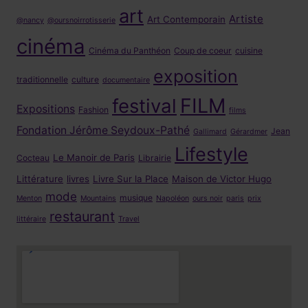
art
Artiste
Art Contemporain
@nancy
@oursnoirrotisserie
cinéma
Cinéma du Panthéon
Coup de coeur
cuisine
exposition
traditionnelle
culture
documentaire
FILM
festival
Expositions
Fashion
films
Fondation Jérôme Seydoux-Pathé
Jean
Gallimard
Gérardmer
Lifestyle
Le Manoir de Paris
Cocteau
Librairie
Littérature
livres
Livre Sur la Place
Maison de Victor Hugo
mode
musique
Menton
Mountains
Napoléon
ours noir
paris
prix
restaurant
littéraire
Travel