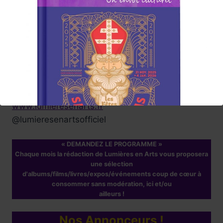
suggestions .
Carine, et toute l'équipe
de rédaction du Magazine
Abonnez-vous à la Newsletter
Lumières en Arts
www.lumieresenarts.fr
@lumieresenartsofficiel
« DEMANDEZ LE PROGRAMME »
Chaque mois la rédaction de Lumières en Arts vous proposera
une sélection
d'albums/films/livres/expos/événements coup de cœur à
consommer sans modération, ici et/ou
ailleurs !
Réservez !
Nos Annonceurs !