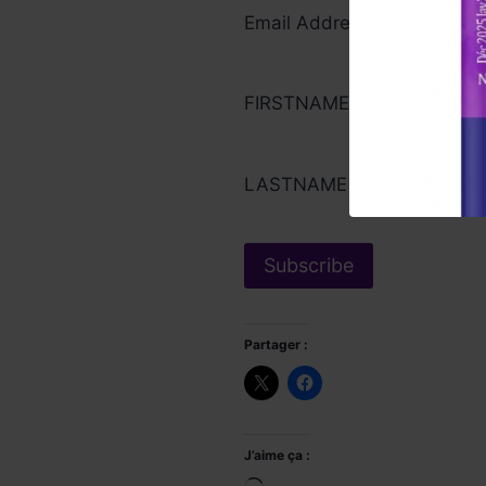
Email Address*
FIRSTNAME
LASTNAME
Partager :
J’aime ça :