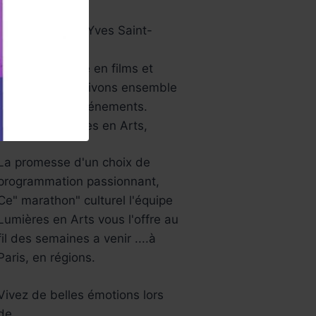
papier …
Aussi le musée Yves Saint-
Laurent…
Une année riche en films et
festivals, bref ,vivons ensemble
tous ces jolis événements.
L’équipe Lumières en Arts,
La promesse d'un choix de
programmation passionnant,
Ce" marathon" culturel l'équipe
Lumières en Arts vous l'offre au
fil des semaines a venir ....à
Paris, en régions.
Vivez de belles émotions lors
de