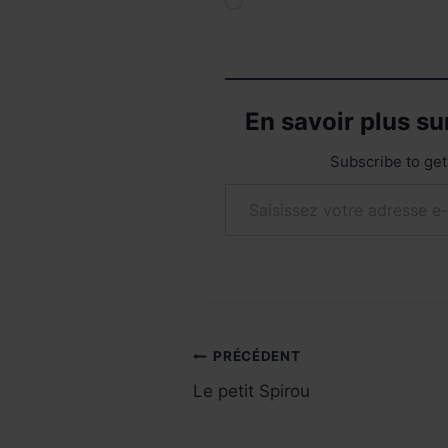
Chargement…
En savoir plus s
Subscribe to get 
Saisissez votre adresse e-mail…
Navigation
PRÉCÉDENT
Le petit Spirou
de
l’article