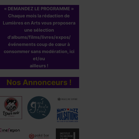
« DEMANDEZ LE PROGRAMME »
Chaque mois la rédaction de
Lumières en Arts vous proposera
une sélection
d'albums/films/livres/expos/
événements coup de cœur à
consommer sans modération, ici
et/ou
ailleurs !
Nos Annonceurs !
E CRIME DU
Le musée des 
OMMELIER-
Forains
INODENTRO (titre
Par
Léa Berroche
riginal :
27 août 2017