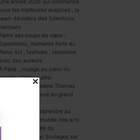
Une année 2026 qui commence
sous les meilleures auspices , la
team dévoilera des Sélections
parcours.
Parmi ses coups de cœur :
Expositions, moments forts du
7ème Art , festivals , rencontre
avec des auteurs.
À Paris , voyage au cœur du
monde : l’artiste afro-
américaine Mickalene Thomas
avec
All About Love
au grand
palais.
L’Asie va vous surprendre au
musée Guimet , musée des arts
asiatiques , Musée du
Luxembourg avec Soulages sur