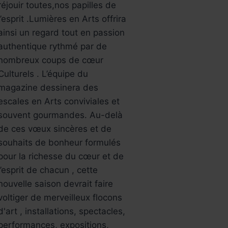
réjouir toutes,nos papilles de
l’esprit .Lumières en Arts offrira
ainsi un regard tout en passion
authentique rythmé par de
nombreux coups de cœur
Culturels . L’équipe du
magazine dessinera des
escales en Arts conviviales et
souvent gourmandes. Au-delà
de ces vœux sincères et de
souhaits de bonheur formulés
pour la richesse du cœur et de
l’esprit de chacun , cette
nouvelle saison devrait faire
voltiger de merveilleux flocons
d'art , installations, spectacles,
performances, expositions,