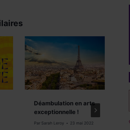
laires
Déambulation en arts
L
exceptionnelle !
S
V
Par
Sarah Leroy
23 mai 2022
o