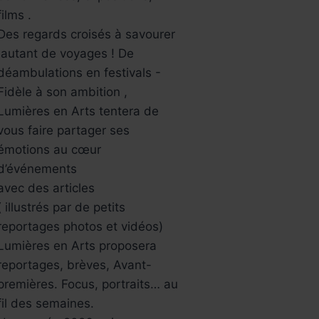
films .
Des regards croisés à savourer
,autant de voyages ! De
déambulations en festivals -
Fidèle à son ambition ,
Lumières en Arts tentera de
vous faire partager ses
émotions au cœur
d’événements
avec des articles
( illustrés par de petits
reportages photos et vidéos)
Lumières en Arts proposera
reportages, brèves, Avant-
premières. Focus, portraits… au
fil des semaines.