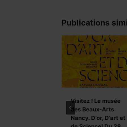
Publications simi
tion Vasarely
Visitez ! Le musée
tage des
des Beaux-Arts
s
Nancy. D’or, D’art et
de Science! Du 28