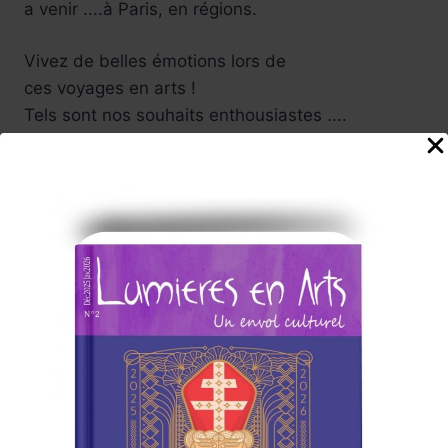
a venir ....à Paris, en régions.
Vivez de belles émotions lors de
ces voyages en arts !
Tels sont nos souhaits enthousiastes ....
Participez vous aussi à cette
aventure culturelle , nous serons attentifs à vos
suggestions .
Carine, et toute l'équipe
de rédaction du Magazine
Abonnez-vous à la Newsletter
Lumières en Arts
www.lumieresenarts.fr
@lumieresenartsofficiel