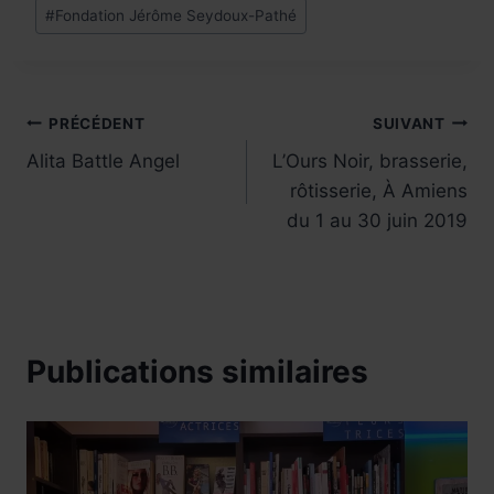
Étiquettes
#
Fondation Jérôme Seydoux-Pathé
de
la
publication :
Navigation
PRÉCÉDENT
SUIVANT
Alita Battle Angel
L’Ours Noir, brasserie,
de
rôtisserie, À Amiens
l’article
du 1 au 30 juin 2019
Publications similaires