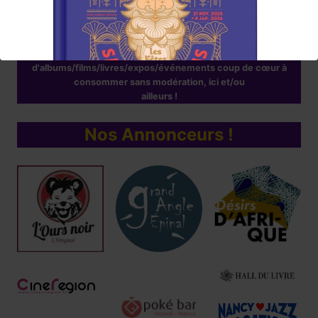
« DEMANDEZ LE PROGRAMME »
Chaque mois la rédaction de Lumières en Arts vous proposera
une sélection
d'albums/films/livres/expos/événements coup de cœur à
consommer sans modération, ici et/ou
ailleurs !
Nos Annonceurs !
Réservez !