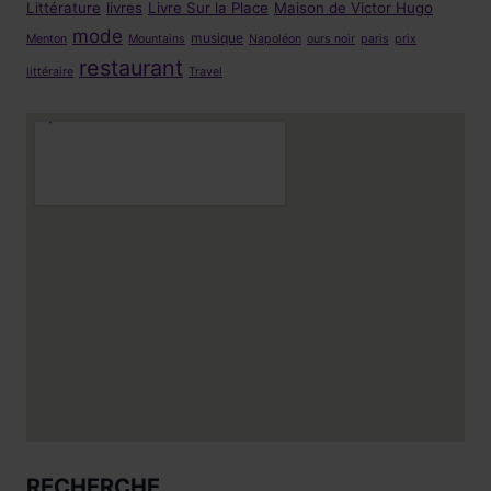
Littérature
livres
Livre Sur la Place
Maison de Victor Hugo
mode
musique
Menton
Mountains
Napoléon
ours noir
paris
prix
restaurant
littéraire
Travel
RECHERCHE