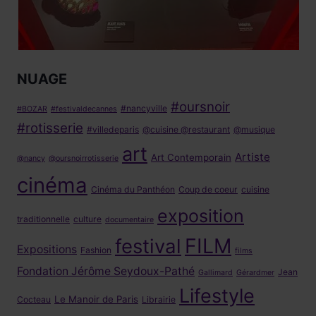
NUAGE
#oursnoir
#nancyville
#BOZAR
#festivaldecannes
#rotisserie
#villedeparis
@cuisine @restaurant
@musique
art
Artiste
Art Contemporain
@nancy
@oursnoirrotisserie
cinéma
Cinéma du Panthéon
Coup de coeur
cuisine
exposition
traditionnelle
culture
documentaire
FILM
festival
Expositions
Fashion
films
Fondation Jérôme Seydoux-Pathé
Jean
Gallimard
Gérardmer
Lifestyle
Le Manoir de Paris
Cocteau
Librairie