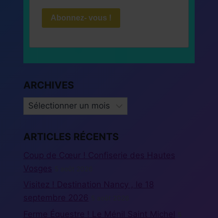
Abonnez- vous !
ARCHIVES
ARCHIVES
ARTICLES RÉCENTS
Coup de Cœur ! Confiserie des Hautes
Vosges
5 août 2026
Visitez ! Destination Nancy , le 18
septembre 2026
5 août 2026
Ferme Équestre ! Le Ménil Saint Michel
5