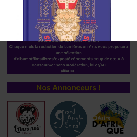
Lumières en Arts
www.lumieresenarts.fr
@lumieresenartsofficiel
« DEMANDEZ LE PROGRAMME »
Chaque mois la rédaction de Lumières en Arts vous proposera
une sélection
d'albums/films/livres/expos/événements coup de cœur à
consommer sans modération, ici et/ou
ailleurs !
Nos Annonceurs !
Réservez !