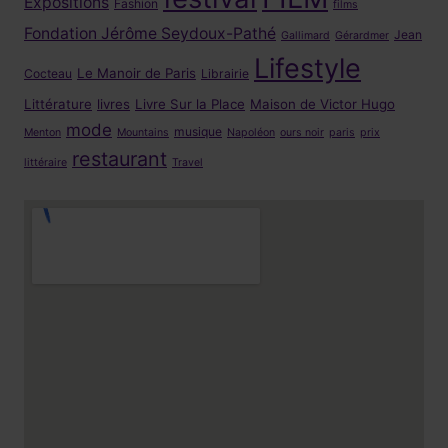
Expositions
Fashion
films
Fondation Jérôme Seydoux-Pathé
Jean
Gallimard
Gérardmer
Lifestyle
Le Manoir de Paris
Cocteau
Librairie
Littérature
livres
Livre Sur la Place
Maison de Victor Hugo
mode
musique
Menton
Mountains
Napoléon
ours noir
paris
prix
restaurant
littéraire
Travel