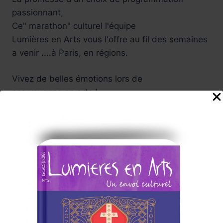
passionnant,
Ce" marathon" culturel l'équipe
Lumières en Arts vous l'offre au fil des semaines
a venir ....à Paris, en régions.
Vivez de belles émotions lors de
ces voyages en arts !
Tels sont nos souhaits enthousiastes ....
Participez vous aussi à cette
aventure culturelle , nous serons attentifs à vos
suggestions .
Carine, et toute l'équipe
de rédaction du Magazine
Abonnez-vous à la Newsletter