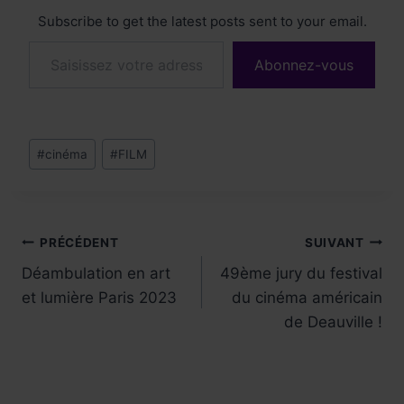
Subscribe to get the latest posts sent to your email.
Saisissez votre adresse e-mail…
Abonnez-vous
Étiquettes
#
cinéma
#
FILM
de
la
publication :
Navigation
PRÉCÉDENT
SUIVANT
Déambulation en art
49ème jury du festival
de
et lumière Paris 2023
du cinéma américain
l’article
de Deauville !