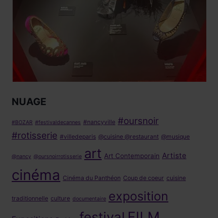
NUAGE
#oursnoir
#nancyville
#BOZAR
#festivaldecannes
#rotisserie
#villedeparis
@cuisine @restaurant
@musique
art
Artiste
Art Contemporain
@nancy
@oursnoirrotisserie
cinéma
Cinéma du Panthéon
Coup de coeur
cuisine
exposition
traditionnelle
culture
documentaire
FILM
festival